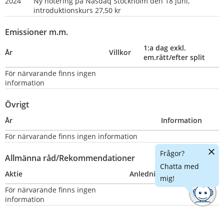
2024
Ny notering på Nasdaq Stockholm den 18 juni, 
introduktionskurs 27,50 kr
Emissioner m.m.
1:a dag exkl. 
År
Villkor
em.rätt/efter split
För närvarande finns ingen 
information
Övrigt
År
Information
För närvarande finns ingen information
Dölj
Frågor?
Allmänna råd/Rekommendationer
chatt
Chatta med
Aktie
Anledning
Nummer
mig!
För närvarande finns ingen 
information