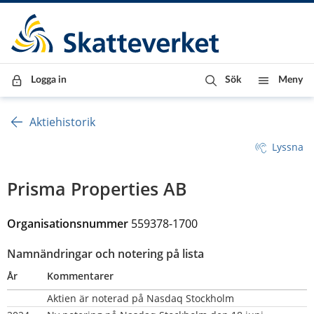
Till innehåll
Till navigationen
Till chattrobot
Logga in
Sök
Meny
Aktiehistorik
Lyssna
Prisma Properties AB
Organisationsnummer 
559378-1700
Namnändringar och notering på lista
År
Kommentarer
Aktien är noterad på Nasdaq Stockholm