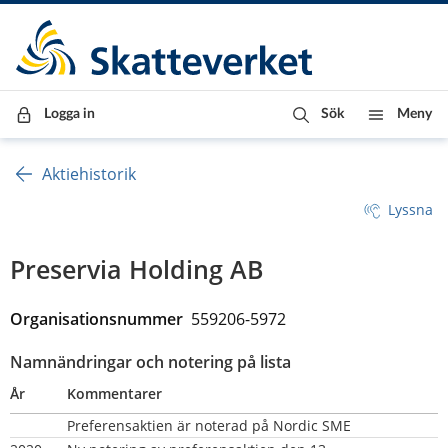
Till innehåll
Till navigationen
Till chattrobot
Logga in
Sök
Meny
Aktiehistorik
Lyssna
Preservia Holding AB
Organisationsnummer  
559206-5972
Namnändringar och notering på lista
År
Kommentarer
Preferensaktien är noterad på Nordic SME