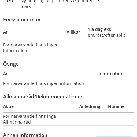
2020
Ny notering av preferensaktien den 13 
mars                                             
Emissioner m.m.
1:a dag exkl. 
År
Villkor
em.rätt/efter split
För närvarande finns ingen 
information
Övrigt
År
Information
För närvarande finns ingen information
Allmänna råd/Rekommendationer
Aktie
Anledning
Nummer
För närvarande finns inga 
Allmänna råd