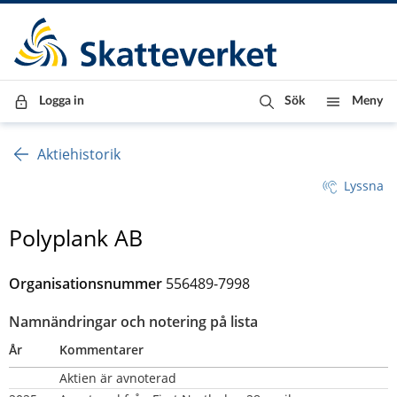
Till innehåll
Till navigationen
Till chattrobot
Logga in
Sök
Meny
Aktiehistorik
Lyssna
Polyplank AB
Organisationsnummer
556489-7998
Namnändringar och notering på lista
År
Kommentarer
Aktien är avnoterad