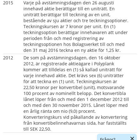
2015  
Varje på avstämningsdagen den 26 augusti 
innehavd aktie berättigar till en uniträtt. En 
uniträtt berättigar till teckning av en unit, 
bestående av sju aktier och tre teckningsoptioner. 
Teckningskursen är 7 kronor per unit. En (1) 
teckningsoption berättigar innehavaren att under 
perioden från och med registrering av 
teckningsoptionen hos Bolagsverket till och med 
den 31 maj 2016 teckna en ny aktie för 1,25 kr.
2012
De som på avstämningsdagen, den 16 oktober 
2012, är registrerade aktieägare i Polyplank 
kommer att tilldelas en (1) så kallad uniträtt för 
varje innehavd aktie. Det krävs sex (6) uniträtter 
för att teckna en (1) unit. Teckningskursen är 
22,50 kronor per konvertibel (unit), motsvarande 
100 procent av nominellt belopp. Det konvertibla 
lånet löper från och med den 1 december 2012 till 
och med den 30 november 2015. Lånet löper med 
en årlig ränta om nio (9,0) procent. 
Konverteringskurs vid påkallande av konvertering 
från konvertibelinnehavarnas sida, har fastställts 
till SEK 22,50.
Dölj
Frågor?