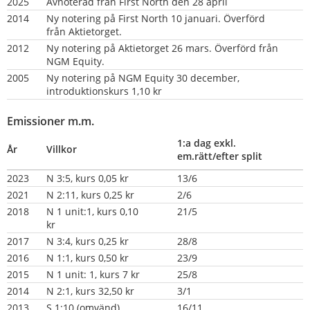
2025
Avnoterad från First North den 28 april
2014
Ny notering på First North 10 januari. Överförd 
från Aktietorget.
2012
Ny notering på Aktietorget 26 mars. Överförd från 
NGM Equity.
2005
Ny notering på NGM Equity 30 december, 
introduktionskurs 1,10 kr
Emissioner m.m.
1:a dag exkl. 
År
Villkor
em.rätt/efter split
2023
N 3:5, kurs 0,05 kr
13/6
2021
N 2:11, kurs 0,25 kr
2/6
2018
N 1 unit:1, kurs 0,10 
21/5
kr                  
2017
N 3:4, kurs 0,25 kr
28/8
2016
N 1:1, kurs 0,50 kr
23/9
2015
N 1 unit: 1, kurs 7 kr
25/8
2014
N 2:1, kurs 32,50 kr
3/1
2013
S 1:10 (omvänd)
16/11