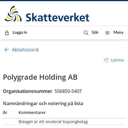
Till innehåll
Till navigationen
Till chattrobot
Logga in
Sök
Meny
Aktiehistorik
Lyssna
Polygrade Holding AB
Organisationsnummer  
556850-5407
Namnändringar och notering på lista
År
Kommentarer
Bolaget är ett onoterat kupongbolag