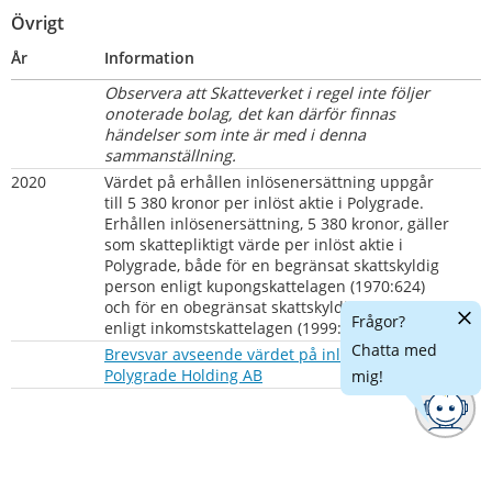
Övrigt
År
Information
Observera att Skatteverket i regel inte följer  
onoterade bolag, det kan därför finnas 
händelser som inte är med i denna 
sammanställning.
2020       
Värdet på erhållen inlösenersättning uppgår 
till 5 380 kronor per inlöst aktie i Polygrade. 
Erhållen inlösenersättning, 5 380 kronor, gäller 
som skattepliktigt värde per inlöst aktie i 
Polygrade, både för en begränsat skattskyldig 
person enligt kupongskattelagen (1970:624) 
och för en obegränsat skattskyldig person 
Dölj
Frågor?
enligt inkomstskattelagen (1999:1229). 
chatt
Chatta med
Brevsvar avseende värdet på inlösen av aktier i 
pdf, 73 kB.
Polygrade Holding AB
mig!