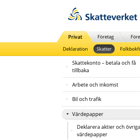
Till innehåll
Till navigationen
Till chattrobot
Privat
Företag
Före
Deklaration
Skatter
Folkbokf
Skattekonto – betala och få
tillbaka
Arbete och inkomst
Bil och trafik
Värdepapper
Deklarera aktier och övrig
värdepapper