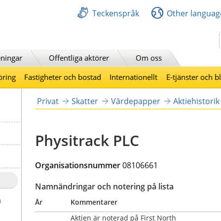
Teckenspråk
Other languag
Sök
ningar
Offentliga aktörer
Om oss
öring
Fastigheter och bostad
Internationellt
E-tjänster och b
Privat
Skatter
Värdepapper
Aktiehistorik
Physitrack PLC
Organisationsnummer 
08106661
Namnändringar och notering på lista
a
År
Kommentarer
Aktien är noterad på First North