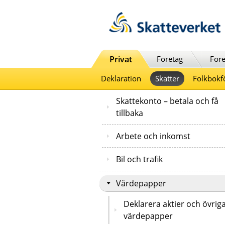
Till innehåll
Till navigationen
Till chattrobot
Privat
Företag
Före
Deklaration
Skatter
Folkbokf
Skattekonto – betala och få
tillbaka
Arbete och inkomst
Bil och trafik
Värdepapper
Deklarera aktier och övrig
värdepapper