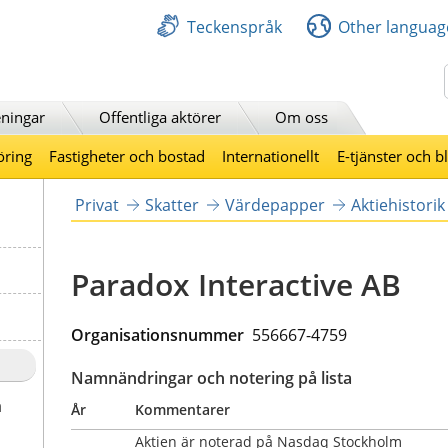
Teckenspråk
Other languag
Sök
ningar
Offentliga aktörer
Om oss
öring
Fastigheter och bostad
Internationellt
E-tjänster och b
Privat
Skatter
Värdepapper
Aktiehistorik
Paradox Interactive AB
Organisationsnummer  
556667-4759
Namnändringar och notering på lista
a
År
Kommentarer
Aktien är noterad på Nasdaq Stockholm