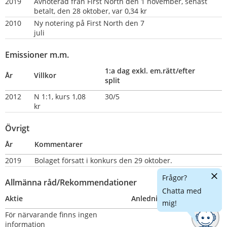
2019
Avnoterad från First North den 1 november, senast 
betalt, den 28 oktober, var 0,34 kr
2010
Ny notering på First North den 7 
juli                                    
Emissioner m.m.
1:a dag exkl. em.rätt/efter 
År
Villkor
split
2012
N 1:1, kurs 1,08 
30/5
kr
Övrigt
År
Kommentarer
2019
Bolaget försatt i konkurs den 29 oktober.               
Dölj
Frågor?
Allmänna råd/Rekommendationer
chatt
Chatta med
Aktie
Anledning
Nummer
mig!
För närvarande finns ingen 
information