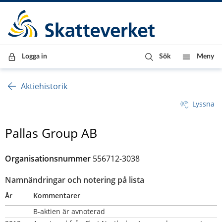
Till innehåll
Till navigationen
Till chattrobot
Logga in
Sök
Meny
Aktiehistorik
Lyssna
Pallas Group AB
Organisationsnummer
556712-3038
Namnändringar och notering på lista
År
Kommentarer
B-aktien är avnoterad