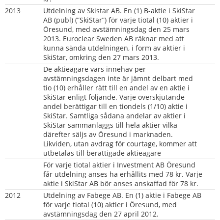
2013
Utdelning av Skistar AB. En (1) B-aktie i SkiStar 
AB (publ) (”SkiStar”) för varje tiotal (10) aktier i 
Öresund, med avstämningsdag den 25 mars 
2013. Euroclear Sweden AB räknar med att 
kunna sända utdelningen, i form av aktier i 
SkiStar, omkring den 27 mars 2013.
De aktieägare vars innehav per 
avstämningsdagen inte är jämnt delbart med 
tio (10) erhåller rätt till en andel av en aktie i 
SkiStar enligt följande. Varje överskjutande 
andel berättigar till en tiondels (1/10) aktie i 
SkiStar. Samtliga sådana andelar av aktier i 
SkiStar sammanläggs till hela aktier vilka 
därefter säljs av Öresund i marknaden. 
Likviden, utan avdrag för courtage, kommer att 
utbetalas till berättigade aktieägare
För varje tiotal aktier i Investment AB Öresund 
får utdelning anses ha erhållits med 78 kr. Varje 
aktie i SkiStar AB bör anses anskaffad för 78 kr.
2012
Utdelning av Fabege AB. En (1) aktie i Fabege AB 
för varje tiotal (10) aktier i Öresund, med 
avstämningsdag den 27 april 2012.