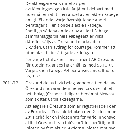
De aktieägare vars innehav per 
avstämningsdagen inte är jämnt delbart med 
tio erhåller rätt till en andel av en aktie i Fabege 
enligt följande. Varje överskjutande andel 
berättigar till en tiondels aktie i Fabege. 
Samtliga sådana andelar av aktier i Fabege 
sammanläggs till hela Fabegeaktier vilka 
därefter säljs av Öresund i marknaden. 
Likviden, utan avdrag för courtage, kommer att 
utbetalas till berättigade aktieägare.
För varje tiotal aktier i Investment AB Öresund 
får utdelning anses ha erhållits med 55,10 kr. 
Varje aktie i Fabege AB bör anses anskaffad för 
55,10 kr.
2011/12
Öresund delas i två bolag, genom att en del av 
Öresunds nuvarande innehav förs över till ett 
nytt bolag (Creades, tidigare benämnt Newco) 
som skiftas ut till aktieägarna.
Aktieägare i Öresund som är registrerade i den 
av Euroclear förda aktieboken den 21 december 
2011 erhåller en inlösenrätt för varje innehavd 
aktie i Öresund. Nio inlösenrätter berättigar till 
inlösen av fem aktier. Aktierna inlöses mot nya 