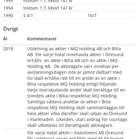
1995
Inlösen 1:7, likvid 147 kr
1994
Inlösen 1:7, likvid 147 kr
1990  
S 4:1
16/7
Övrigt
År
Kommentarer
2018
Utdelning av aktier i MQ Holding AB och Bilia 
AB. För varje tiotal innehavda aktier i Öresund, 
erhålls  en aktie i Bilia AB och en aktie i MQ 
Holding AB.  De aktieägare vars innehav per 
avstämningsdagen inte är jämnt delbart med 
tio skall erhålla rätt till en andel av en aktie i 
Bilia respektive MQ Holding enligt följande. 
Varje överskjutande andel skall berättiga till en 
tiondels aktie i Bilia respektive MQ Holding. 
Samtliga sådana andelar av aktier i Bilia 
respektive MQ Holding skall sammanläggas till 
hela aktier vilka därefter skall säljas av Öresund 
i marknaden. Likviden, utan avdrag för courtage, 
skall utbetalas till berättigade aktieägare. 
För varje tiotal aktier i Investment AB Öresund 
får utdelning anses erhållits med 86,59 kronor. 