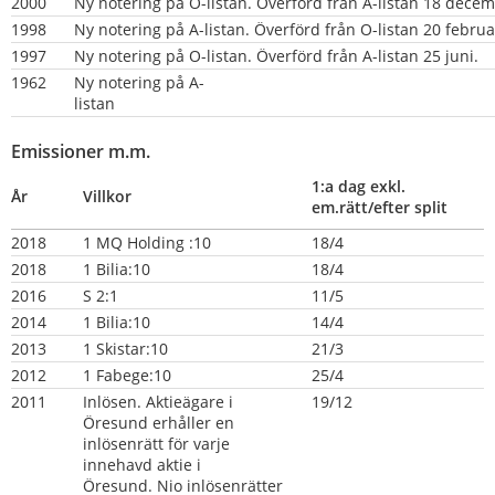
2000
Ny notering på O-listan. Överförd från A-listan 18 decem
1998
Ny notering på A-listan. Överförd från O-listan 20 februa
1997
Ny notering på O-listan. Överförd från A-listan 25 juni.
1962
Ny notering på A-
listan                                                                                      
Emissioner m.m.
1:a dag exkl. 
År
Villkor
em.rätt/efter split
2018
1 MQ Holding :10
18/4
2018
1 Bilia:10
18/4
2016
S 2:1
11/5
2014
1 Bilia:10
14/4
2013
1 Skistar:10
21/3
2012
1 Fabege:10
25/4
2011
Inlösen. Aktieägare i 
19/12
Öresund erhåller en
inlösenrätt för varje 
innehavd aktie i
Öresund. Nio inlösenrätter 