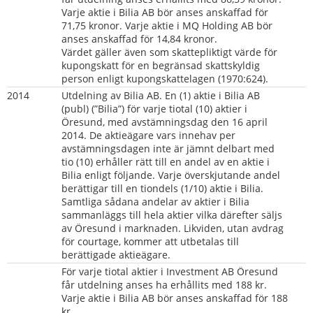
Varje aktie i Bilia AB bör anses anskaffad för 
71,75 kronor. Varje aktie i MQ Holding AB bör 
anses anskaffad för 14,84 kronor.
Värdet gäller även som skattepliktigt värde för 
kupongskatt för en begränsad skattskyldig 
person enligt kupongskattelagen (1970:624).
2014
Utdelning av Bilia AB. En (1) aktie i Bilia AB 
(publ) (”Bilia”) för varje tiotal (10) aktier i 
Öresund, med avstämningsdag den 16 april 
2014. De aktieägare vars innehav per 
avstämningsdagen inte är jämnt delbart med 
tio (10) erhåller rätt till en andel av en aktie i 
Bilia enligt följande. Varje överskjutande andel 
berättigar till en tiondels (1/10) aktie i Bilia. 
Samtliga sådana andelar av aktier i Bilia 
sammanläggs till hela aktier vilka därefter säljs 
av Öresund i marknaden. Likviden, utan avdrag 
för courtage, kommer att utbetalas till 
berättigade aktieägare.
För varje tiotal aktier i Investment AB Öresund 
får utdelning anses ha erhållits med 188 kr. 
Varje aktie i Bilia AB bör anses anskaffad för 188 
kr.