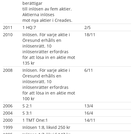
berättigar
till inlösen av fem aktier. 
Aktierna inlöses
mot nya aktier i Creades.
2011
1 HQ:7
2/5
2010
Inlösen. För varje aktie i 
18/11
Öresund erhålls en
inlösenrätt. 10 
inlösenrätter erfordras
för att lösa in en aktie mot 
135 kr
2008
Inlösen. För varje aktie i 
6/11
Öresund erhålls en
inlösenrätt. 10 
inlösenrätter erfordras
för att lösa in en aktie mot 
100 kr
2006
S 2:1
13/4
2004
S 3:1
16/4
2000
1 TMT One:1
14/11
1999
Inlösen 1:8, likvid 250 kr