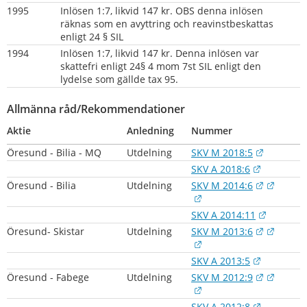
1995
Inlösen 1:7, likvid 147 kr. OBS denna inlösen 
räknas som en avyttring och reavinstbeskattas 
enligt 24 § SIL
1994
Inlösen 1:7, likvid 147 kr. Denna inlösen var 
skattefri enligt 24§ 4 mom 7st SIL enligt den 
lydelse som gällde tax 95.
Allmänna råd/Rekommendationer
Aktie
Anledning
Nummer
Länk till
Öresund - Bilia - MQ
Utdelning
SKV M 2018:5
Länk till
SKV A 2018:6
Länk till
Länk t
Öresund - Bilia
Utdelning
SKV M 2014:6
Länk till annan webbpl
Länk til
SKV A 2014:11
Länk till
Länk t
Öresund- Skistar
Utdelning
SKV M 2013:6
Länk till annan webbpl
Länk till
SKV A 2013:5
Länk till
Länk t
Öresund - Fabege
Utdelning
SKV M 2012:9
Länk till annan webbpl
Länk till
SKV A 2012:8