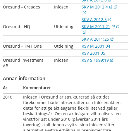
Länk till
Länk t
Öresund - Creades
Inlösen
SKV M 2012:4
Länk till annan webbpl
Länk till
SKV A 2012:5
Länk til
Länk 
Öresund - HQ
Utdelning
SKV M 2011:21
Länk till annan webbpl
Länk til
SKV A 2011:25
Öresund - TMT One
Utdelning
RSV M 2001:04
RSV 2001:05
Länk til
Öresund Investment 
Inlösen
RSV S 1999:19
AB
Annan information
År
Kommentarer
2010   
Inlösen i Öresund är strukturerad så att det 
förekommer både Inlösenrätter och Inlösenaktier, 
detta för att ge aktieägarna flexibilitet vad gäller 
beskattningsår. Om en aktieägare vill realisera en 
vinst/förlust under 2010 (påverkar 2011 års 
taxering) skall denna avyttra sina inlösenrätter 
alternativt avyttra erhållna Inlösenaktier före 