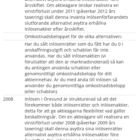
årsskiftet. Om aktieägare önskar realisera en 
vinst/förlust under 2011 (påverkar 2012 års 
taxering) skall denna invänta Inlösenförfarandets 
slutförande alternativt avyttra erhållna 
Inlösenaktier efter årsskiftet.
Omkostnadsbeloppet för de olika alternativen:
Har du sålt inlösenrätter som du fått har du 0 i 
anskaffningsutgift och schablon får inte 
användas. Har du sålt inlösenaktien (vi 
förutsätter att den är marknadsnoterad) så kan 
du antingen använda schablon eller 
genomsnittligt omkostnadsbelopp för ditt 
aktieinnehav. Är du med ända till inlösen så 
använder du genomsnittliga omkostnadsbelopp 
(eller schablon).
2008
Inlösen i Öresund är strukturerad så att det 
förekommer både Inlösenrätter och Inlösenaktier, 
detta för att ge aktieägarna flexibilitet vad gäller 
beskattningsår. Om en aktieägare vill realisera en 
vinst/förlust under 2008 (påverkar 2009 års 
taxering) skall denna avyttra sina inlösenrätter 
alternativt avyttra erhållna Inlösenaktier före 