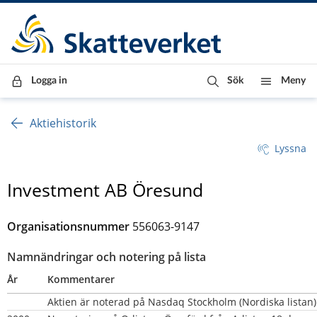
Till innehåll
Till navigationen
Till chattrobot
Logga in
Sök
Meny
Aktiehistorik
Lyssna
Investment AB Öresund
Organisationsnummer
556063-9147
Namnändringar och notering på lista
År
Kommentarer
Aktien är noterad på Nasdaq Stockholm (Nordiska listan)