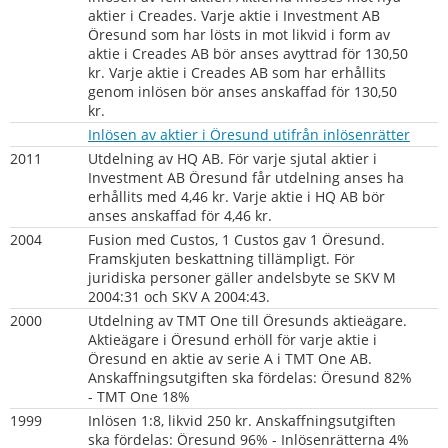
aktier i Creades. Varje aktie i Investment AB 
Öresund som har lösts in mot likvid i form av 
aktie i Creades AB bör anses avyttrad för 130,50 
kr. Varje aktie i Creades AB som har erhållits 
genom inlösen bör anses anskaffad för 130,50 
kr.
pdf, 1
Inlösen av aktier i Öresund utifrån inlösenrätter
2011
Utdelning av HQ AB. För varje sjutal aktier i 
Investment AB Öresund får utdelning anses ha 
erhållits med 4,46 kr. Varje aktie i HQ AB bör 
anses anskaffad för 4,46 kr.
2004
Fusion med Custos, 1 Custos gav 1 Öresund. 
Framskjuten beskattning tillämpligt. För 
juridiska personer gäller andelsbyte se SKV M 
2004:31 och SKV A 2004:43.
2000
Utdelning av TMT One till Öresunds aktieägare. 
Aktieägare i Öresund erhöll för varje aktie i 
Öresund en aktie av serie A i TMT One AB. 
Anskaffningsutgiften ska fördelas: Öresund 82% 
- TMT One 18%
1999
Inlösen 1:8, likvid 250 kr. Anskaffningsutgiften 
ska fördelas: Öresund 96% - Inlösenrätterna 4%