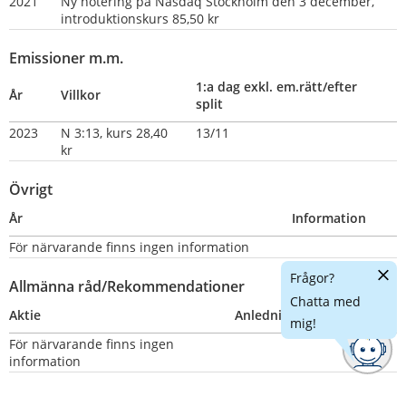
2021
Ny notering på Nasdaq Stockholm den 3 december, 
introduktionskurs 85,50 kr
Emissioner m.m.
1:a dag exkl. em.rätt/efter 
År
Villkor
split
2023
N 3:13, kurs 28,40 
13/11
kr
Övrigt
År
Information
För närvarande finns ingen information
Dölj
Frågor?
Allmänna råd/Rekommendationer
chatt
Chatta med
Aktie
Anledning
Nummer
mig!
För närvarande finns ingen 
information