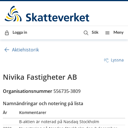
Till innehåll
Till navigationen
Till chattrobot
Logga in
Sök
Meny
Aktiehistorik
Lyssna
Nivika Fastigheter AB
Organisationsnummer 
556735-3809
Namnändringar och notering på lista
År
Kommentarer
B-aktien är noterad på Nasdaq Stockholm