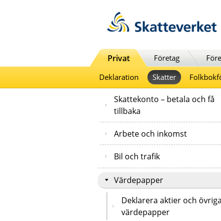
Till innehåll
Till navigationen
Till chattrobot
Privat
Företag
Före
Deklaration
Skatter
Folkbokf
Skattekonto – betala och få
tillbaka
Arbete och inkomst
Bil och trafik
Värdepapper
Deklarera aktier och övrig
värdepapper