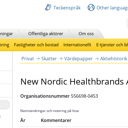
Teckenspråk
Other languag
Sök
ningar
Offentliga aktörer
Om oss
öring
Fastigheter och bostad
Internationellt
E-tjänster och b
Privat
Skatter
Värdepapper
Aktiehistorik
New Nordic Healthbrands 
Organisationsnummer
556698-0453
Namnändringar och notering på lista
a
År
Kommentarer