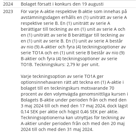
2024
Bolaget försatt i konkurs den 19 augusti
2023
För varje A-aktie respektive B-aktie som innehas på 
avstämningsdagen erhålls en (1) uniträtt av serie A 
respektive serie B. En (1) uniträtt av serie A 
berättigar till teckning av en (1) unit av serie A och 
en (1) uniträtt av serie B berättigar till teckning av 
en (1) unit av serie B. En (1) unit av serie A består 
av nio (9) A-aktier och fyra (4) teckningsoptioner av 
serie TO1A och en (1) unit serie B består av nio (9) 
B-aktier och fyra (4) teckningsoptioner av serie 
TO1B. Teckningskurs: 2,79 kr per unit.
Varje teckningsoption av serie TO1A ger 
optionsinnehavaren rätt att teckna en (1) A-aktie i 
bolaget till en teckningskurs motsvarande 70 
procent av den volymvägda genomsnittliga kursen i 
Bolagets B-aktie under perioden från och med den 
3 maj 2024 till och med den 17 maj 2024, dock lägst 
0,14 SEK per aktie och högst 0,46 SEK per aktie. 
Teckningsoptionerna kan utnyttjas för teckning av 
A-aktier under perioden från och med den 20 maj 
2024 till och med den 31 maj 2024.