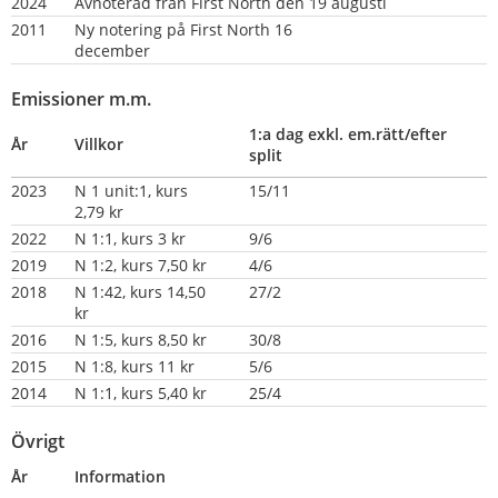
2024
Avnoterad från First North den 19 augusti
2011
Ny notering på First North 16 
december                                           
Emissioner m.m.
1:a dag exkl. em.rätt/efter 
År
Villkor
split
2023
N 1 unit:1, kurs 
15/11
2,79 kr
2022
N 1:1, kurs 3 kr
9/6
2019
N 1:2, kurs 7,50 kr
4/6
2018
N 1:42, kurs 14,50 
27/2
kr
2016
N 1:5, kurs 8,50 kr
30/8
2015
N 1:8, kurs 11 kr
5/6
2014
N 1:1, kurs 5,40 kr
25/4
Övrigt
År
Information