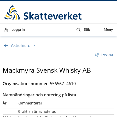
Till innehåll
Till navigationen
Till chattrobot
Logga in
Sök
Meny
Aktiehistorik
Lyssna
Mackmyra Svensk Whisky AB
Organisationsnummer  
556567- 4610
Namnändringar och notering på lista
År
Kommentarer
B -aktien är avnoterad