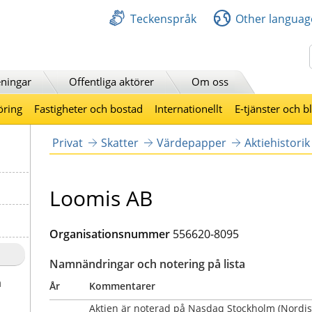
Teckenspråk
Other languag
Sök
ningar
Offentliga aktörer
Om oss
öring
Fastigheter och bostad
Internationellt
E-tjänster och b
Privat
Skatter
Värdepapper
Aktiehistorik
Loomis AB
Organisationsnummer
556620-8095
Namnändringar och notering på lista
a
År
Kommentarer
Aktien är noterad på Nasdaq Stockholm (Nordisk