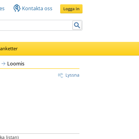
es
Kontakta oss
Logga in
lanketter
Loomis
Lyssna
a listan)