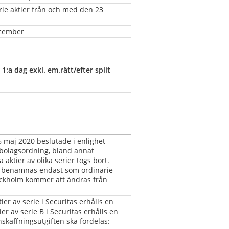
rie aktier från och med den 23 
ecember
1:a dag exkl. em.rätt/efter split
 maj 2020 beslutade i enlighet 
bolagsordning, bland annat 
aktier av olika serier togs bort. 
t benämnas endast som ordinarie 
ockholm kommer att ändras från 
er av serie i Securitas erhålls en 
er av serie B i Securitas erhålls en 
nskaffningsutgiften ska fördelas: 