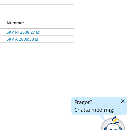
Nummer
Länk till annan webbplats.
SKV M 2008:27
Länk till annan webbplats.
SKV A 2008:38
Dölj
Frågor?
chatt
Chatta med mig!