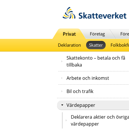
Till innehåll
Till navigationen
Till chattrobot
Privat
Företag
Före
Deklaration
Skatter
Folkbokf
Skattekonto – betala och få
tillbaka
Arbete och inkomst
Bil och trafik
Värdepapper
Deklarera aktier och övrig
värdepapper