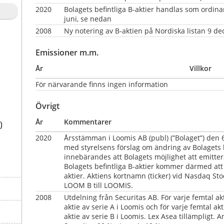
2020
Bolagets befintliga B-aktier handlas som ordina
juni, se nedan
2008
Ny notering av B-aktien på Nordiska listan 9 d
Emissioner m.m.
År
Villkor
För närvarande finns ingen information
Övrigt
År
Kommentarer
)
2020
Årsstämman i Loomis AB (publ) (”Bolaget”) den 6
med styrelsens förslag om ändring av Bolagets 
innebärandes att Bolagets möjlighet att emittera 
Bolagets befintliga B-aktier kommer därmed at
aktier. Aktiens kortnamn (ticker) vid Nasdaq St
LOOM B till LOOMIS.
2008
Utdelning från Securitas AB. För varje femtal akti
aktie av serie A i Loomis och för varje femtal akti
aktie av serie B i Loomis. Lex Asea tillämpligt. A