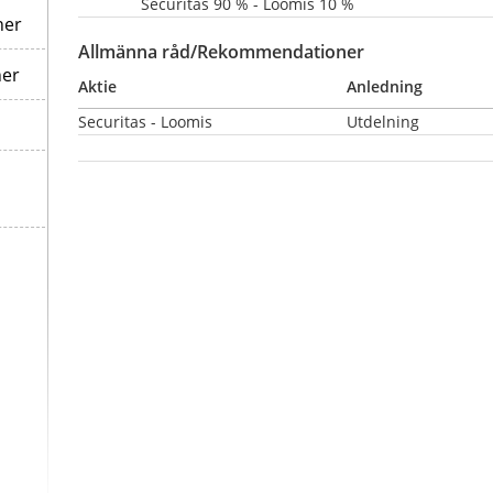
Securitas 90 % - Loomis 10 %
ner
Allmänna råd/Rekommendationer
ner
Aktie
Anledning
Securitas - Loomis
Utdelning