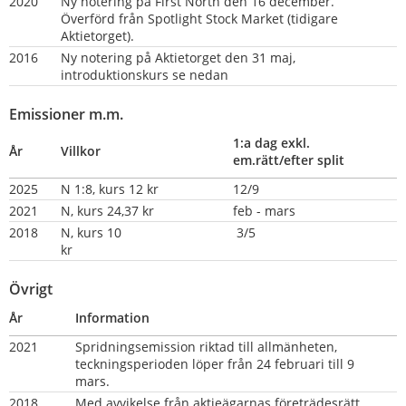
2020
Ny notering på First North den 16 december. 
Överförd från Spotlight Stock Market (tidigare 
Aktietorget).
2016
Ny notering på Aktietorget den 31 maj, 
introduktionskurs se nedan
Emissioner m.m.
1:a dag exkl. 
År
Villkor
em.rätt/efter split
2025
N 1:8, kurs 12 kr
12/9
2021
N, kurs 24,37 kr
feb - mars
2018
N, kurs 10 
 3/5
kr                                   
Övrigt
År
Information
2021
Spridningsemission riktad till allmänheten, 
teckningsperioden löper från 24 februari till 9 
mars.
2018    
Med avvikelse från aktieägarnas företrädesrätt 