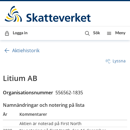
Till innehåll
Till navigationen
Till chattrobot
Logga in
Sök
Meny
Aktiehistorik
Lyssna
Litium AB
Organisationsnummer  
556562-1835
Namnändringar och notering på lista
År
Kommentarer
Aktien är noterad på First North