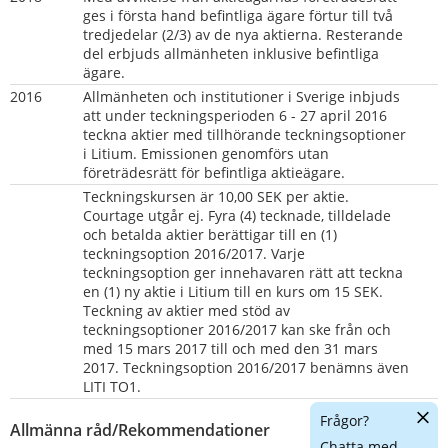
ges i första hand befintliga ägare förtur till två 
tredjedelar (2/3) av de nya aktierna. Resterande 
del erbjuds allmänheten inklusive befintliga 
ägare.
2016
Allmänheten och institutioner i Sverige inbjuds 
att under teckningsperioden 6 - 27 april 2016 
teckna aktier med tillhörande teckningsoptioner 
i Litium. Emissionen genomförs utan 
företrädesrätt för befintliga aktieägare.
Teckningskursen är 10,00 SEK per aktie. 
Courtage utgår ej. Fyra (4) tecknade, tilldelade 
och betalda aktier berättigar till en (1) 
teckningsoption 2016/2017. Varje 
teckningsoption ger innehavaren rätt att teckna 
en (1) ny aktie i Litium till en kurs om 15 SEK. 
Teckning av aktier med stöd av 
teckningsoptioner 2016/2017 kan ske från och 
med 15 mars 2017 till och med den 31 mars 
2017. Teckningsoption 2016/2017 benämns även 
LITI TO1.
Dölj
Frågor?
Allmänna råd/Rekommendationer
chatt
Chatta med