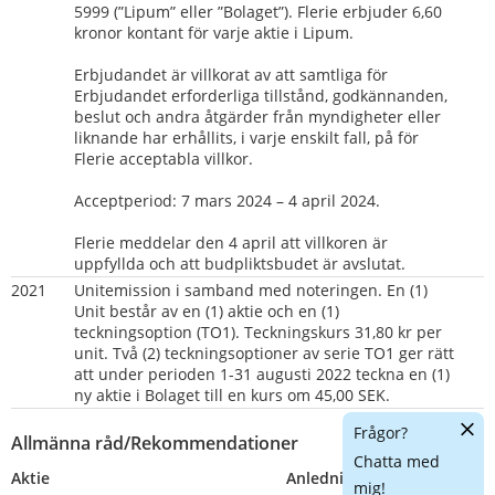
5999 (”Lipum” eller ”Bolaget”). Flerie erbjuder 6,60 
kronor kontant för varje aktie i Lipum.
Erbjudandet är villkorat av att samtliga för 
Erbjudandet erforderliga tillstånd, godkännanden, 
beslut och andra åtgärder från myndigheter eller 
liknande har erhållits, i varje enskilt fall, på för 
Flerie acceptabla villkor.
Acceptperiod: 7 mars 2024 – 4 april 2024.
Flerie meddelar den 4 april att villkoren är 
uppfyllda och att budpliktsbudet är avslutat.
2021
Unitemission i samband med noteringen. En (1) 
Unit består av en (1) aktie och en (1) 
teckningsoption (TO1). Teckningskurs 31,80 kr per 
unit. Två (2) teckningsoptioner av serie TO1 ger rätt 
att under perioden 1-31 augusti 2022 teckna en (1) 
ny aktie i Bolaget till en kurs om 45,00 SEK. 
Dölj
Frågor?
Allmänna råd/Rekommendationer
chatt
Chatta med
Aktie
Anledning
Nummer
mig!