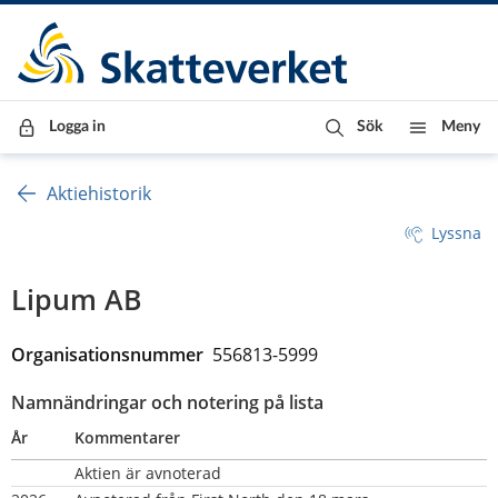
Till innehåll
Till navigationen
Till chattrobot
Logga in
Sök
Meny
Aktiehistorik
Lyssna
Lipum AB
Organisationsnummer  
556813-5999
Namnändringar och notering på lista
År
Kommentarer
Aktien är avnoterad