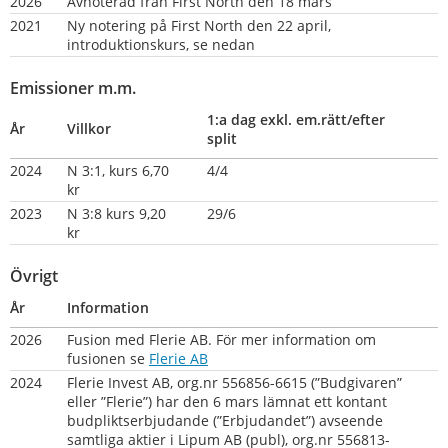
2026
Avnoterad från First North den 18 mars
2021
Ny notering på First North den 22 april, 
introduktionskurs, se nedan
Emissioner m.m.
1:a dag exkl. em.rätt/efter 
År
Villkor
split
2024
N 3:1, kurs 6,70 
4/4
kr
2023
N 3:8 kurs 9,20 
29/6
kr
Övrigt
År
Information
2026
Fusion med Flerie AB. För mer information om 
fusionen se 
Flerie AB
2024
Flerie Invest AB, org.nr 556856-6615 (”Budgivaren” 
eller ”Flerie”) har den 6 mars lämnat ett kontant 
budpliktserbjudande (”Erbjudandet”) avseende 
samtliga aktier i Lipum AB (publ), org.nr 556813-