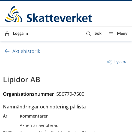
Till innehåll
Till navigationen
Till chattrobot
Logga in
Sök
Meny
Aktiehistorik
Lyssna
Lipidor AB
Organisationsnummer  
556779-7500
Namnändringar och notering på lista
År
Kommentarer
Aktien är avnoterad