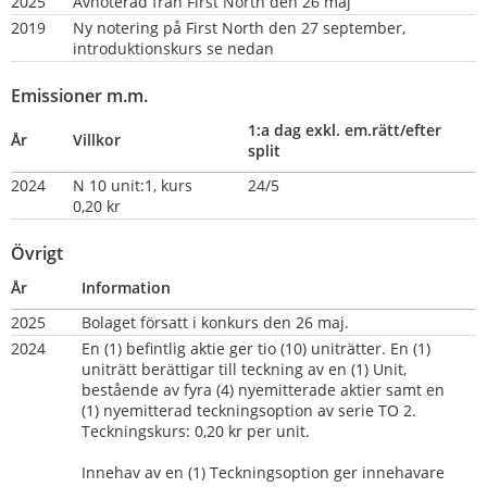
2025
Avnoterad från First North den 26 maj
2019
Ny notering på First North den 27 september, 
introduktionskurs se nedan
Emissioner m.m.
1:a dag exkl. em.rätt/efter 
År
Villkor
split
2024
N 10 unit:1, kurs 
24/5
0,20 kr
Övrigt
År
Information
2025
Bolaget försatt i konkurs den 26 maj.
2024
En (1) befintlig aktie ger tio (10) uniträtter. En (1) 
uniträtt berättigar till teckning av en (1) Unit, 
bestående av fyra (4) nyemitterade aktier samt en 
(1) nyemitterad teckningsoption av serie TO 2. 
Teckningskurs: 0,20 kr per unit.
Innehav av en (1) Teckningsoption ger innehavare 