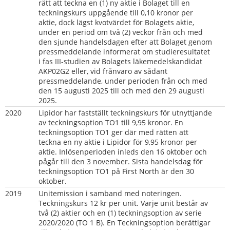
rätt att teckna en (1) ny aktie i Bolaget till en 
teckningskurs uppgående till 0,10 kronor per 
aktie, dock lägst kvotvärdet för Bolagets aktie, 
under en period om två (2) veckor från och med 
den sjunde handelsdagen efter att Bolaget genom 
pressmeddelande informerat om studieresultatet 
i fas III-studien av Bolagets läkemedelskandidat 
AKP02G2 eller, vid frånvaro av sådant 
pressmeddelande, under perioden från och med 
den 15 augusti 2025 till och med den 29 augusti 
2025.
2020
Lipidor har fastställt teckningskurs för utnyttjande 
av teckningsoption TO1 till 9,95 kronor. En 
teckningsoption TO1 ger där med rätten att 
teckna en ny aktie i Lipidor för 9,95 kronor per 
aktie. Inlösenperioden inleds den 16 oktober och 
pågår till den 3 november. Sista handelsdag för 
teckningsoption TO1 på First North är den 30 
oktober.
2019  
Unitemission i samband med noteringen. 
Teckningskurs 12 kr per unit. Varje unit består av 
två (2) aktier och en (1) teckningsoption av serie 
2020/2020 (TO 1 B). En Teckningsoption berättigar 