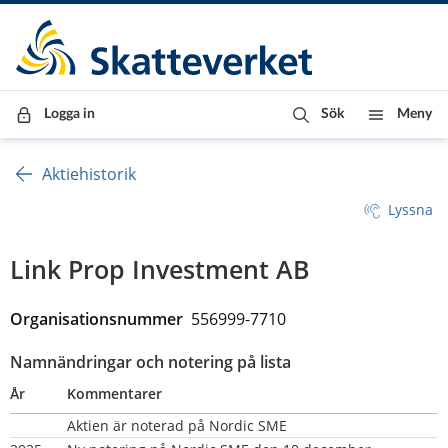
Till innehåll
Till navigationen
Till chattrobot
Logga in
Sök
Meny
Aktiehistorik
Lyssna
Link Prop Investment AB
Organisationsnummer  
556999-7710
Namnändringar och notering på lista
År
Kommentarer
Aktien är noterad på Nordic SME