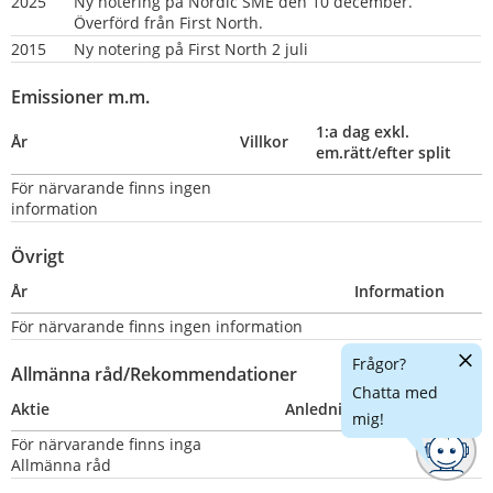
2025
Ny notering på Nordic SME den 10 december. 
Överförd från First North.
2015
Ny notering på First North 2 juli
Emissioner m.m.
1:a dag exkl. 
År
Villkor
em.rätt/efter split
För närvarande finns ingen 
information
Övrigt
År
Information
För närvarande finns ingen information
Dölj
Frågor?
Allmänna råd/Rekommendationer
chatt
Chatta med
Aktie
Anledning
Nummer
mig!
För närvarande finns inga 
Allmänna råd