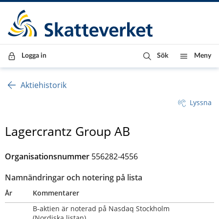
Till innehåll
Till navigationen
Till chattrobot
Logga in
Sök
Meny
Aktiehistorik
Lyssna
Lagercrantz Group AB
Organisationsnummer
556282-4556
Namnändringar och notering på lista
År
Kommentarer
B-aktien är noterad på Nasdaq Stockholm 
(Nordiska listan)