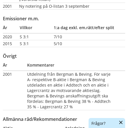
2001
Ny notering på O-listan 3 september
Emissioner m.m.
År
Villkor
1:a dag exkl. em.rätt/efter split
2020
S 3:1
7/10
2015
S 3:1              
5/10
Övrigt
År
Kommentarer
2001       
Utdelning från Bergman & Beving. För varje 
A- respektive B-aktie i Bergman & Beving 
utdelades en aktie i Addtech och en aktie i 
Lagercrantz av motsvarande aktieslag. 
Bergman & Bevings anskaffningsutgift ska 
fördelas: Bergman & Beving 38 % - Addtech 
35 % - Lagercrantz 27 %
Allmänna råd/Rekommendationer
Dölj
Frågor?
chatt