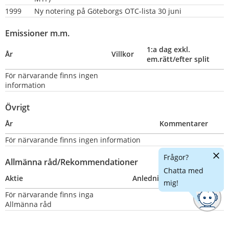
1999
Ny notering på Göteborgs OTC-lista 30 juni
Emissioner m.m.
1:a dag exkl. 
År
Villkor
em.rätt/efter split
För närvarande finns ingen 
information
Övrigt
År
Kommentarer
För närvarande finns ingen information
Dölj
Frågor?
Allmänna råd/Rekommendationer
chatt
Chatta med
Aktie
Anledning
Nummer
mig!
För närvarande finns inga 
Allmänna råd