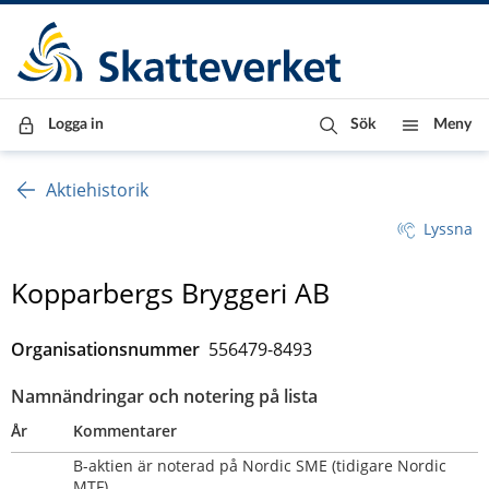
Till innehåll
Till navigationen
Till chattrobot
Logga in
Sök
Meny
Aktiehistorik
Lyssna
Kopparbergs Bryggeri AB
Organisationsnummer
556479-8493
Namnändringar och notering på lista
År
Kommentarer
B-aktien är noterad på Nordic SME (tidigare Nordic 
MTF)