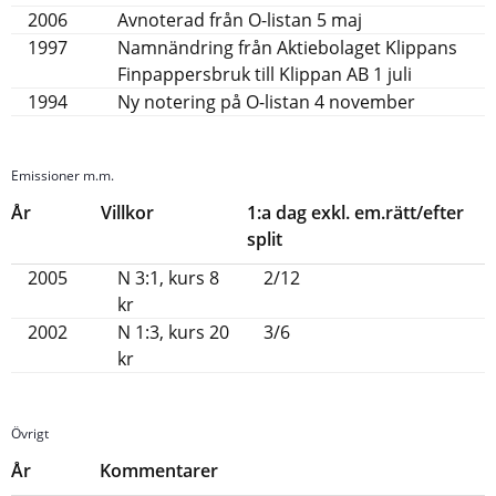
2006
Avnoterad från O-listan 5 maj
1997
Namnändring från Aktiebolaget Klippans
Finpappersbruk till Klippan AB 1 juli
1994
Ny notering på O-listan 4 november
Emissioner m.m.
År
Villkor
1:a dag exkl. em.rätt/efter
split
2005
N 3:1, kurs 8
2/12
kr
2002
N 1:3, kurs 20
3/6
kr
Övrigt
År
Kommentarer