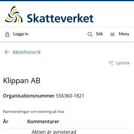
Till innehåll
Till navigationen
Till chattrobot
Logga in
Sök
Meny
Aktiehistorik
Lyssna
Klippan AB
Organisationsnummer
556360-1821
Namnändringar och notering på lista
År
Kommentarer
Aktien är avnoterad