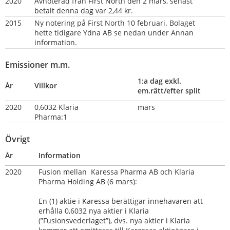
2020
Avnoterad från First North den 2 mars, senast 
betalt denna dag var 2,44 kr.
2015
Ny notering på First North 10 februari. Bolaget 
hette tidigare Ydna AB se nedan under Annan 
information.
Emissioner m.m.
1:a dag exkl. 
År
Villkor
em.rätt/efter split
2020
0,6032 Klaria 
mars
Pharma:1                          
Övrigt
År
Information
2020  
Fusion mellan  Karessa Pharma AB och Klaria 
Pharma Holding AB (6 mars):
En (1) aktie i Karessa berättigar innehavaren att 
erhålla 0,6032 nya aktier i Klaria 
(”Fusionsvederlaget”), dvs. nya aktier i Klaria 