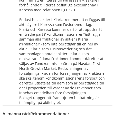
kommer att emitteras till Karessas aktieägare i 
förhållande till deras befintliga aktieinnehav i 
Karessa med relationen 0,6032:1.
Endast hela aktier i Klaria kommer att erläggas till 
aktieägare i Karessa som Fusionsvederlag.
Klaria och Karessa kommer därför att uppdra åt 
en tredje part (”Fondkommissionären”)att lägga 
samman alla fraktioner av aktier i Klaria 
(”
Fraktioner”) som inte berättigar till en hel ny 
aktie i Klaria som Fusionsvederlag och det 
sammanlagda antalet aktier i Klaria som 
motsvarar sådana Fraktioner kommer därefter att 
säljas av Fondkommissionären på Nasdaq First 
North Growth Market. Redovisningen av 
försäljningslikviden för försäljningen av Fraktioner 
ska ske genom Fondkommissionärens försorg och 
därefter utbetalas till dem som är berättigade till 
det i proportion till värdet av de Fraktioner som 
innehas omedelbart före försäljningen.
Bolaget uppger att framskjuten beskattning är 
tillämpligt på aktiebytet.
Allmänna råd/Rekommendationer