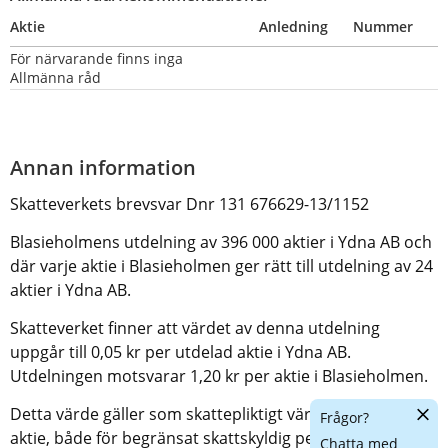
Aktie
Anledning
Nummer
För närvarande finns inga 
Allmänna råd
Annan information
Skatteverkets brevsvar Dnr 131 676629-13/1152
Blasieholmens utdelning av 396 000 aktier i Ydna AB och 
där varje aktie i Blasieholmen ger rätt till utdelning av 24 
aktier i Ydna AB.
Skatteverket finner att värdet av denna utdelning 
uppgår till 0,05 kr per utdelad aktie i Ydna AB. 
Utdelningen motsvarar 1,20 kr per aktie i Blasieholmen.
Dölj
Detta värde gäller som skattepliktigt värde per erhållen 
Frågor?
chatt
aktie, både för begränsat skattskyldig person enligt 
Chatta med