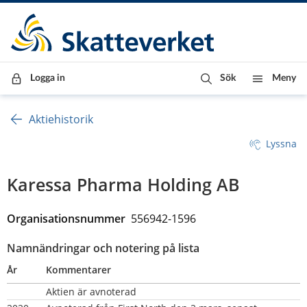
Till innehåll
Till navigationen
Till chattrobot
Logga in
Sök
Meny
Aktiehistorik
Lyssna
Karessa Pharma Holding AB
Organisationsnummer  
556942-1596
Namnändringar och notering på lista
År
Kommentarer
Aktien är avnoterad