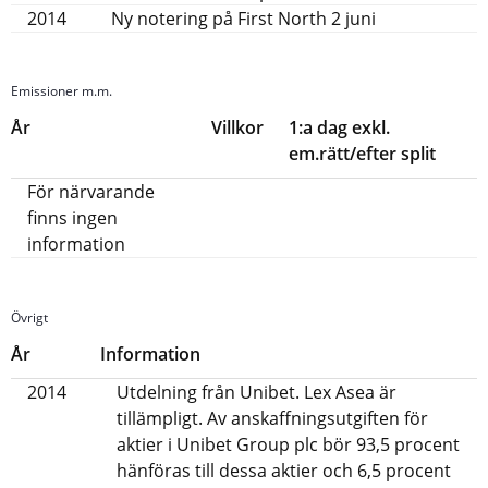
2014
Ny notering på First North 2 juni
Emissioner m.m.
År
Villkor
1:a dag exkl.
em.rätt/efter split
För närvarande
finns ingen
information
Övrigt
År
Information
2014
Utdelning från Unibet. Lex Asea är
tillämpligt. Av anskaffningsutgiften för
aktier i Unibet Group plc bör 93,5 procent
hänföras till dessa aktier och 6,5 procent