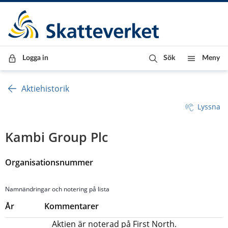
Till innehåll
Till navigationen
Till chattrobot
Logga in
Sök
Meny
Aktiehistorik
Lyssna
Kambi Group Plc
Organisationsnummer 
Namnändringar och notering på lista
År
Kommentarer
Aktien är noterad på First North.