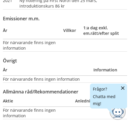
2021
Ny notering på First North den 25 mars, 
introduktionskurs 86 kr
Emissioner m.m.
1:a dag exkl. 
År
Villkor
em.rätt/efter split
För närvarande finns ingen 
information
Övrigt
År
Information
För närvarande finns ingen information
Dölj
Frågor?
Allmänna råd/Rekommendationer
chatt
Chatta med
Aktie
Anledning
Nummer
mig!
För närvarande finns ingen 
information