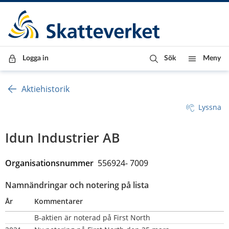
Till innehåll
Till navigationen
Till chattrobot
Logga in
Sök
Meny
Aktiehistorik
Lyssna
Idun Industrier AB
Organisationsnummer  
556924- 7009
Namnändringar och notering på lista
År
Kommentarer
B-aktien är noterad på First North