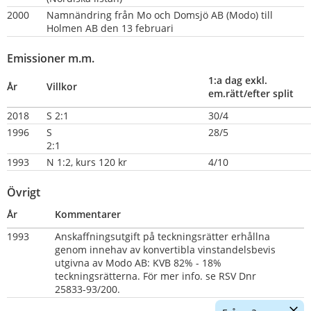
2000
Namnändring från Mo och Domsjö AB (Modo) till 
Holmen AB den 13 februari
Emissioner m.m.
1:a dag exkl. 
År
Villkor
em.rätt/efter split
2018
S 2:1
30/4
1996
S 
28/5
2:1                                               
1993
N 1:2, kurs 120 kr
4/10
Övrigt
År
Kommentarer
1993   
Anskaffningsutgift på teckningsrätter erhållna 
genom innehav av konvertibla vinstandelsbevis 
utgivna av Modo AB: KVB 82% - 18% 
teckningsrätterna. För mer info. se RSV Dnr 
25833-93/200.
Dölj