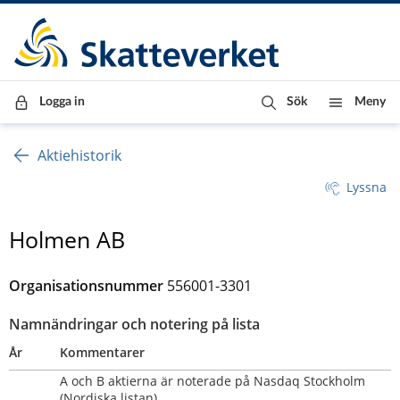
Till innehåll
Till navigationen
Till chattrobot
Logga in
Sök
Meny
Aktiehistorik
Lyssna
Holmen AB
Organisationsnummer
556001-3301
Namnändringar och notering på lista
År
Kommentarer
A och B aktierna är noterade på Nasdaq Stockholm 
(Nordiska listan)