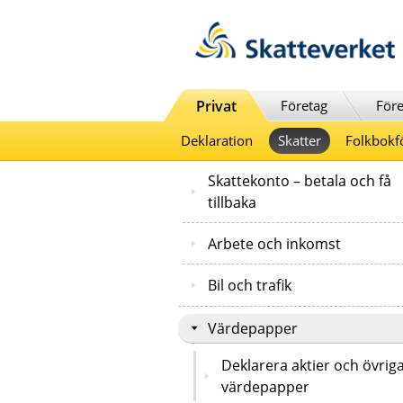
Till innehåll
Till navigationen
Till chattrobot
Privat
Företag
Före
Deklaration
Skatter
Folkbokf
Skattekonto – betala och få
tillbaka
Arbete och inkomst
Bil och trafik
Värdepapper
Deklarera aktier och övrig
värdepapper