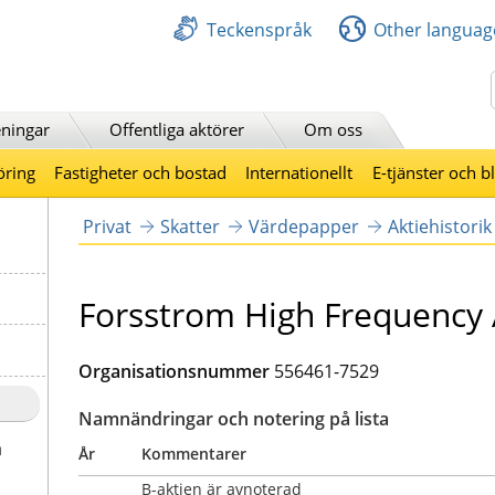
Teckenspråk
Other languag
Sök
ningar
Offentliga aktörer
Om oss
öring
Fastigheter och bostad
Internationellt
E-tjänster och b
Privat
Skatter
Värdepapper
Aktiehistorik
Forsstrom High Frequency
Organisationsnummer
556461-7529
Namnändringar och notering på lista
a
År
Kommentarer
B-aktien är avnoterad