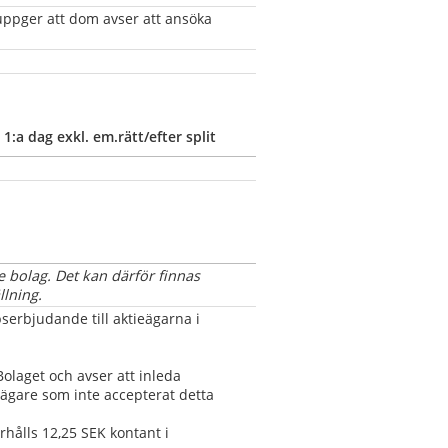
uppger att dom avser att ansöka 
1:a dag exkl. em.rätt/efter split
 bolag. Det kan därför finnas 
lning.
erbjudande till aktieägarna i 
olaget och avser att inleda 
ägare som inte accepterat detta 
hålls 12,25 SEK kontant i 