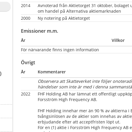
2014
Avnoterad från Aktietorget 31 oktober, bolaget 
om handel på Alternativa aktiemarknaden
2000
Ny notering på Aktietorget
Emissioner m.m.
År
Villkor
För närvarande finns ingen information
Övrigt
År
Kommentarer
)
Observera att Skatteverket inte följer onoterade
händelser som inte är med i denna sammanstäl
2022
FHF Holding AB har lämnat ett offentligt uppköps
Forsström High Frequency AB.
FHF Holding innehar mer än 90 % av aktierna i B
tvångsinlösen av de aktier som innehas av aktie
erbjudande efter att acceptfristen löpt ut.
För en (1) aktie i Forsström High Frequency AB er