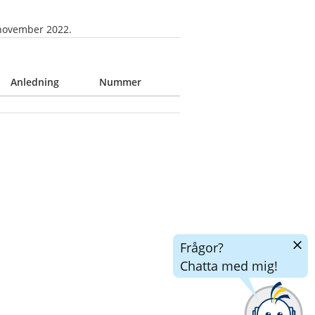
november 2022.
Anledning
Nummer
Dölj
Frågor?
chatt
Chatta med mig!