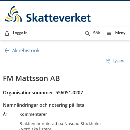
Till innehåll
Till navigationen
Till chattrobot
Logga in
Sök
Meny
Aktiehistorik
Lyssna
FM Mattsson AB
Organisationsnummer  556051-0207
Namnändringar och notering på lista
År
Kommentarer
B-aktien är noterad på Nasdaq Stockholm 
(Nordiska listan)