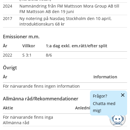
2024
Namnändring från FM Mattsson Mora Group AB till 
FM Mattsson AB den 19 juni
2017
Ny notering på Nasdaq Stockholm den 10 april, 
introduktionskurs 68 kr
Emissioner m.m.
År
Villkor
1:a dag exkl. em.rätt/efter split
2022
S 3:1
8/6
Övrigt
År
Information
För närvarande finns ingen information
Dölj
Frågor?
Allmänna råd/Rekommendationer
chatt
Chatta med
Aktie
Anledning
Nummer
mig!
För närvarande finns inga 
Allmänna råd