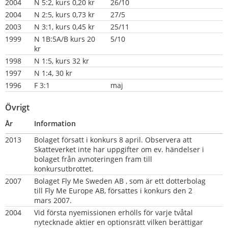
2004
N 5:2, kurs 0,20 kr
26/10
2004
N 2:5, kurs 0,73 kr
27/5
2003
N 3:1, kurs 0,45 kr
25/11
1999
N 1B:5A/B kurs 20 
5/10
kr
1998
N 1:5, kurs 32 kr
1997
N 1:4, 30 kr
1996
F 3:1
maj
Övrigt
År
Information
2013
Bolaget försatt i konkurs 8 april. Observera att 
Skatteverket inte har uppgifter om ev. händelser i 
bolaget från avnoteringen fram till 
konkursutbrottet.
2007
Bolaget Fly Me Sweden AB , som är ett dotterbolag 
till Fly Me Europe AB, försattes i konkurs den 2 
mars 2007.
2004
Vid första nyemissionen erhölls för varje tvåtal 
nytecknade aktier en optionsrätt vilken berättigar 