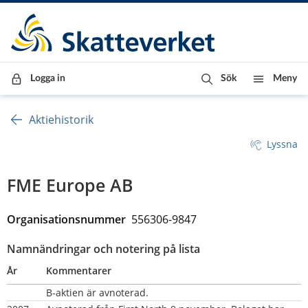
Till innehåll
Till navigationen
Till chattrobot
Logga in
Sök
Meny
Aktiehistorik
Lyssna
FME Europe AB
Organisationsnummer  
556306-9847
Namnändringar och notering på lista
År
Kommentarer
B-aktien är avnoterad.