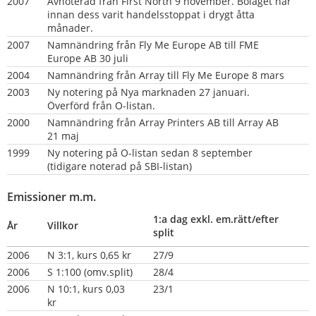
2007
Avnoterad från First North 9 november. Bolaget har 
innan dess varit handelsstoppat i drygt åtta 
månader.
2007
Namnändring från Fly Me Europe AB till FME 
Europe AB 30 juli
2004
Namnändring från Array till Fly Me Europe 8 mars
2003
Ny notering på Nya marknaden 27 januari. 
Överförd från O-listan.
2000
Namnändring från Array Printers AB till Array AB 
21 maj
1999
Ny notering på O-listan sedan 8 september 
(tidigare noterad på SBI-listan)
Emissioner m.m.
1:a dag exkl. em.rätt/efter 
År
Villkor
split
2006
N 3:1, kurs 0,65 kr
27/9
2006
S 1:100 (omv.split)
28/4
2006
N 10:1, kurs 0,03 
23/1
kr