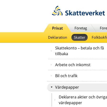
Till innehåll
Till navigationen
Till chattrobot
Privat
Företag
Före
Deklaration
Skatter
Folkbokf
Skattekonto – betala och få
tillbaka
Arbete och inkomst
Bil och trafik
Värdepapper
Deklarera aktier och övrig
värdepapper