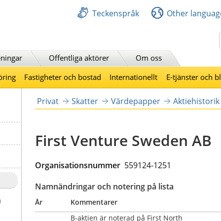
Teckenspråk
Other languag
Sök
ningar
Offentliga aktörer
Om oss
öring
Fastigheter och bostad
Internationellt
E-tjänster och b
Privat
Skatter
Värdepapper
Aktiehistorik
First Venture Sweden AB
Organisationsnummer  
559124-1251
Namnändringar och notering på lista
a
År
Kommentarer
B-aktien är noterad på First North