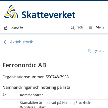
Till innehåll
Till navigationen
Till chattrobot
Logga in
Sök
Meny
Aktiehistorik
Lyssna
Ferronordic AB
Organisationsnummer  556748-7953
Namnändringar och notering på lista
År
Kommentarer
Stamaktien är noterad på Nasdaq Stockholm 
(Nordiska listan) 