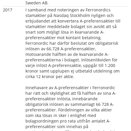
Sweden AB.
2017
I samband med noteringen av Ferronordics 
stamaktier på Nasdaq Stockholm nyligen och 
erbjudandet att konvertera A-preferensaktier till 
stamaktier meddelade bolaget sin avsikt att så 
snart som möjligt lösa in kvarvarande A-
preferensaktier mot kontant betalning. 
Ferronordic har därför beslutat om obligatorisk 
inlösen av 66.728 A-preferensaktier, 
motsvarande hälften av de kvarvarande A-
preferensaktierna i bolaget. Inlösenlikviden för 
varje inlöst A-preferensaktie, uppgår till 1.200 
kronor samt upplupen ej utbetald utdelning om 
cirka 12 kronor per aktie. 
Innehavare av A-preferensaktier i Ferronordic 
har rätt och skyldighet att få hälften av sina A-
preferensaktier inlösta, innebärande 
obligatorisk inlösen av sammanlagt 66 728 A-
preferensaktier. Fördelningen av vilka aktier 
som ska lösas in sker i enlighet med 
bolagsordningen pro rata utifrån antalet A-
preferensaktier som innehas på 