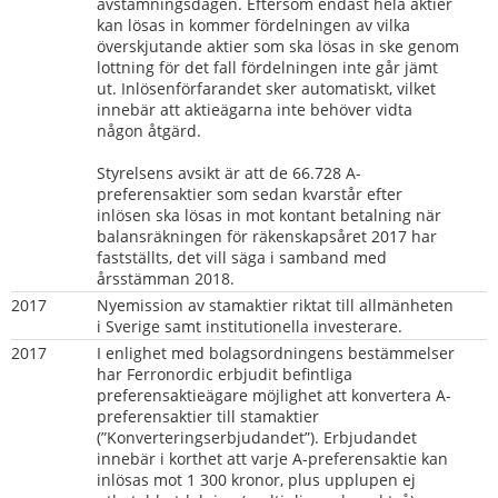
avstämningsdagen. Eftersom endast hela aktier 
kan lösas in kommer fördelningen av vilka 
överskjutande aktier som ska lösas in ske genom 
lottning för det fall fördelningen inte går jämt 
ut. Inlösenförfarandet sker automatiskt, vilket 
innebär att aktieägarna inte behöver vidta 
någon åtgärd. 
Styrelsens avsikt är att de 66.728 A-
preferensaktier som sedan kvarstår efter 
inlösen ska lösas in mot kontant betalning när 
balansräkningen för räkenskapsåret 2017 har 
fastställts, det vill säga i samband med 
årsstämman 2018.
2017
Nyemission av stamaktier riktat till allmänheten 
i Sverige samt institutionella investerare.
2017     
I enlighet med bolagsordningens bestämmelser 
har Ferronordic erbjudit befintliga 
preferensaktieägare möjlighet att konvertera A-
preferensaktier till stamaktier 
(”Konverteringserbjudandet”). Erbjudandet 
innebär i korthet att varje A-preferensaktie kan 
inlösas mot 1 300 kronor, plus upplupen ej 