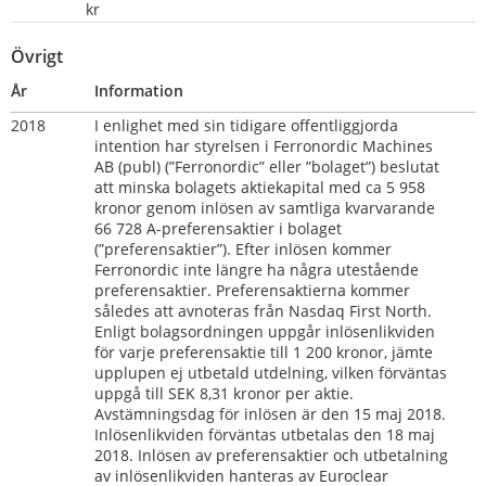
kr                
Övrigt
År
Information
2018
I enlighet med sin tidigare offentliggjorda 
intention har styrelsen i Ferronordic Machines 
AB (publ) (”Ferronordic” eller ”bolaget”) beslutat 
att minska bolagets aktiekapital med ca 5 958 
kronor genom inlösen av samtliga kvarvarande 
66 728 A-preferensaktier i bolaget 
(”preferensaktier”). Efter inlösen kommer 
Ferronordic inte längre ha några utestående 
preferensaktier. Preferensaktierna kommer 
således att avnoteras från Nasdaq First North. 
Enligt bolagsordningen uppgår inlösenlikviden 
för varje preferensaktie till 1 200 kronor, jämte 
upplupen ej utbetald utdelning, vilken förväntas 
uppgå till SEK 8,31 kronor per aktie. 
Avstämningsdag för inlösen är den 15 maj 2018. 
Inlösenlikviden förväntas utbetalas den 18 maj 
2018. Inlösen av preferensaktier och utbetalning 
av inlösenlikviden hanteras av Euroclear 