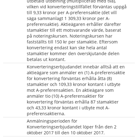
utbetald utdelning (multiplicerad med två), 
vilken vid konverteringstillfället förväntas uppgå 
till 9,33 kronor per A-preferensaktie (det vill 
säga sammanlagt 1 309,33 kronor per A-
preferensaktie). Aktieägaren erhåller därefter 
stamaktier till ett motsvarande värde, baserat 
på noteringskursen. Noteringskursen har 
fastställts till 150 kr per stamaktie. Eftersom 
konvertering endast kan ske hela antal 
stamaktier kommer den överskjutande delen 
betalas ut kontant.
Konverteringserbjudandet innebär alltså att en 
aktieägare som anmäler en (1) A-preferensaktie 
för konvertering förväntas erhålla åtta (8) 
stamaktier och 109,33 kronor kontant i utbyte 
mot A-preferensaktien. En aktieägare som 
anmäler tio (10) A-preferensaktier för 
konvertering förväntas erhålla 87 stamaktier 
och 43,33 kronor kontant i utbyte mot A-
preferensaktierna.
Anmälningsperioden för 
Konverteringserbjudandet löper från den 2 
oktober 2017 till den 10 oktober 2017.