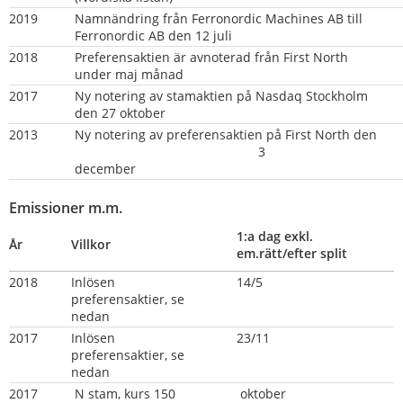
2019
Namnändring från Ferronordic Machines AB till 
Ferronordic AB den 12 juli
2018
Preferensaktien är avnoterad från First North 
under maj månad
2017
Ny notering av stamaktien på Nasdaq Stockholm 
den 27 oktober
2013    
Ny notering av preferensaktien på First North den 
                                                   3  
december                                                                    
Emissioner m.m.
1:a dag exkl. 
År
Villkor
em.rätt/efter split
2018
Inlösen 
14/5
preferensaktier, se 
nedan
2017   
Inlösen 
23/11
preferensaktier, se 
nedan
2017
 N stam, kurs 150 
 oktober