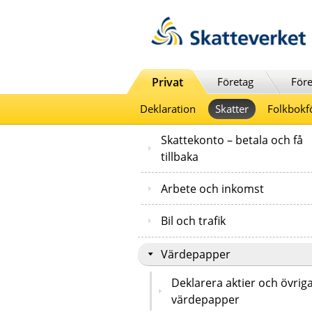
Till innehåll
Till navigationen
Till chattrobot
Privat
Företag
Före
Deklaration
Skatter
Folkbokf
Skattekonto – betala och få
tillbaka
Arbete och inkomst
Bil och trafik
Värdepapper
Deklarera aktier och övrig
värdepapper