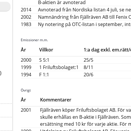
B-aktien är avnoterad
2014
Avnoterad från Nordiska listan 4 juli, se
2002
Namnändring från Fjällräven AB till Fenix
1983
Ny notering på OTC-listan i september, in
Emissioner m.m.
År
Villkor
1:a dag exkl. em.rätt/e
2000
S 5:1
25/5
1999
1 Friluftsbolaget:1
8/11
)
1994
F 1:1
20/6
Övrigt
År
Kommentarer
2001
Fjällräven köper Friluftsbolaget AB. För var
skulle erhållas en B-aktie i Fjällräven. S
ersättning med 10 kr för varje aktie. För 