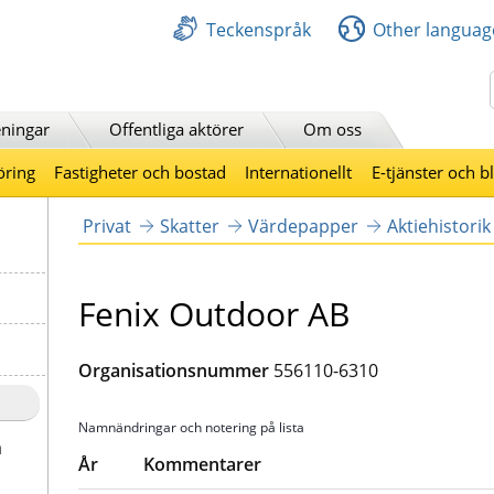
Teckenspråk
Other languag
Sök
ningar
Offentliga aktörer
Om oss
öring
Fastigheter och bostad
Internationellt
E-tjänster och b
Privat
Skatter
Värdepapper
Aktiehistorik
Fenix Outdoor AB
Organisationsnummer
556110-6310
Namnändringar och notering på lista
a
År
Kommentarer