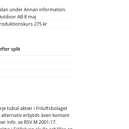
 nedan under Annan information.
 Outdoor AB 8 maj
troduktionskurs 275 kr
fter split
je tvåtal aktier i Friluftsbolaget
om alternativ erbjöds även kontant
mer info. se RSV M 2001:17.