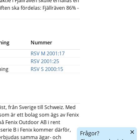
ktie i Fjällräven skulle erhållas en
iften ska fördelas: Fjällräven 86% -
ning
Nummer
RSV M 2001:17
RSV 2001:25
ning
RSV S 2000:15
t, från Sverige till Schweiz. Med
som är ett bolag som ägs av Fenix
på Fenix Outdoor AB i rent
 serie B i Fenix kommer därför,
Dölj
Frågor?
chatt
tt erbjudas samma ägar- och