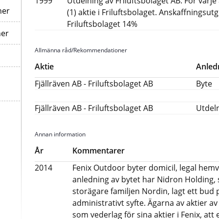
1999
Utdelning av Friluftsbolaget AB. För varje a
ner
(1) aktie i Friluftsbolaget. Anskaffningsutg
Friluftsbolaget 14%
ner
Allmänna råd/Rekommendationer
Aktie
Anled
Fjällräven AB - Friluftsbolaget AB
Byte
Fjällräven AB - Friluftsbolaget AB
Utdel
Annan information
År
Kommentarer
2014
Fenix Outdoor byter domicil, legal hemvis
anledning av bytet har Nidron Holding, 
storägare familjen Nordin, lagt ett bud 
administrativt syfte. Ägarna av aktier av
som vederlag för sina aktier i Fenix, a