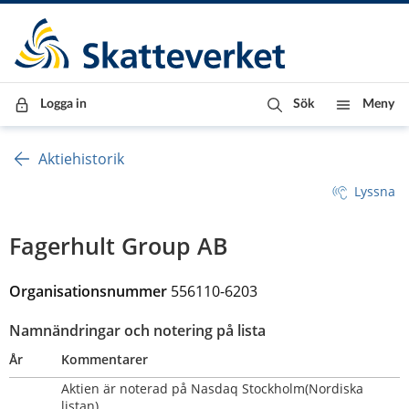
Till innehåll
Till navigationen
Till chattrobot
Logga in
Sök
Meny
Aktiehistorik
Lyssna
Fagerhult Group AB
Organisationsnummer
556110-6203
Namnändringar och notering på lista
År
Kommentarer
Aktien är noterad på Nasdaq Stockholm(Nordiska 
listan)