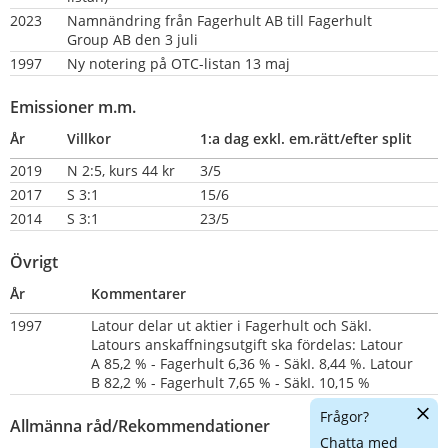
2023
Namnändring från Fagerhult AB till Fagerhult 
Group AB den 3 juli
1997
Ny notering på OTC-listan 13 maj
Emissioner m.m.
År
Villkor
1:a dag exkl. em.rätt/efter split
2019
N 2:5, kurs 44 kr
3/5
2017
S 3:1
15/6
2014
S 3:1  
23/5
Övrigt
År
Kommentarer
1997      
Latour delar ut aktier i Fagerhult och SäkI. 
Latours anskaffningsutgift ska fördelas: Latour 
A 85,2 % - Fagerhult 6,36 % - SäkI. 8,44 %. Latour 
B 82,2 % - Fagerhult 7,65 % - SäkI. 10,15 %
Dölj
Frågor?
Allmänna råd/Rekommendationer
chatt
Chatta med