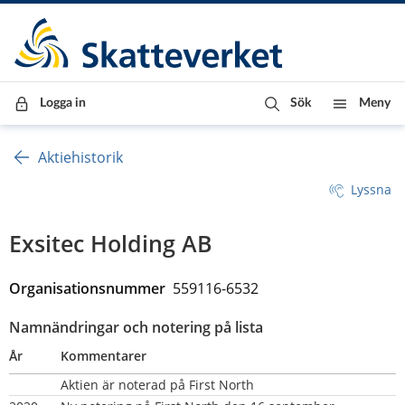
Till innehåll
Till navigationen
Till chattrobot
Logga in
Sök
Meny
Aktiehistorik
Lyssna
Exsitec Holding AB
Organisationsnummer  
559116-6532
Namnändringar och notering på lista
År
Kommentarer
Aktien är noterad på First North