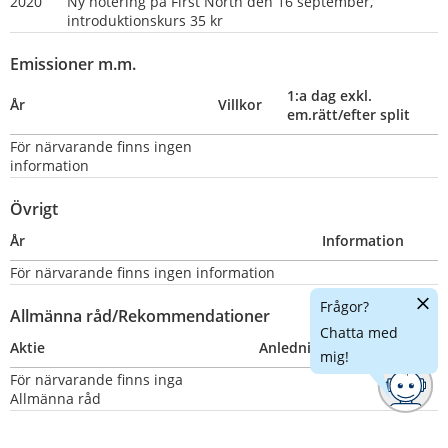
2020
Ny notering på First North den 16 september, 
introduktionskurs 35 kr
Emissioner m.m.
1:a dag exkl. 
År
Villkor
em.rätt/efter split
För närvarande finns ingen 
information
Övrigt
År
Information
För närvarande finns ingen information
Dölj
Frågor?
Allmänna råd/Rekommendationer
chatt
Chatta med
Aktie
Anledning
Nummer
mig!
För närvarande finns inga 
Allmänna råd