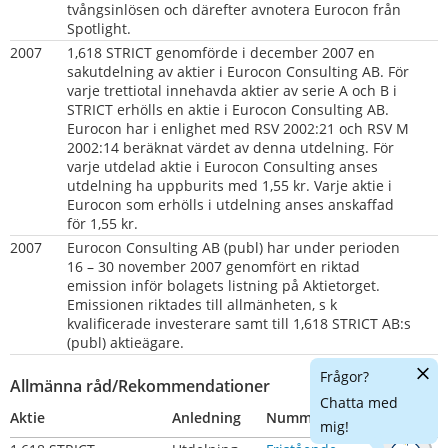
tvångsinlösen och därefter avnotera Eurocon från 
Spotlight.
2007
1,618 STRICT genomförde i december 2007 en 
sakutdelning av aktier i Eurocon Consulting AB. För 
varje trettiotal innehavda aktier av serie A och B i 
STRICT erhölls en aktie i Eurocon Consulting AB. 
Eurocon har i enlighet med RSV 2002:21 och RSV M 
2002:14 beräknat värdet av denna utdelning. För 
varje utdelad aktie i Eurocon Consulting anses 
utdelning ha uppburits med 1,55 kr. Varje aktie i 
Eurocon som erhölls i utdelning anses anskaffad 
för 1,55 kr.
2007
Eurocon Consulting AB (publ) har under perioden 
16 – 30 november 2007 genomfört en riktad 
emission inför bolagets listning på Aktietorget. 
Emissionen riktades till allmänheten, s k 
kvalificerade investerare samt till 1,618 STRICT AB:s 
(publ) aktieägare.
Dölj
Frågor?
Allmänna råd/Rekommendationer
chatt
Chatta med
Aktie
Anledning
Nummer
mig!