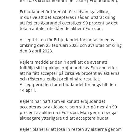
för 10,75 kronor kontant per aktie (”Erbjudandet”).
Erbjudandet är föremål för sedvanliga villkor, 
inklusive att det accepteras i sådan utsträckning 
att Rejlers ägarandel överstiger 90 procent av det 
totala antalet utestående aktier i Eurocon.
Acceptfristen för Erbjudandet förväntas inledas 
omkring den 23 februari 2023 och avslutas omkring 
den 3 april 2023.
Rejlers meddelar den 4 april att de avser att 
fullfölja sitt uppköpserbjudande av Eurocon efter 
att ha fått accepter på cirka 96 procent av aktierna 
och rösterna, enligt preliminära resultat. 
Acceptperioden för erbjudandet förlängs till den 
14 april.
Rejlers har haft som villkor att erbjudandet 
accepteras av aktieägare som sitter på mer än 90 
procent av aktierna i Eurocon. Man ger nu övriga 
aktieägare ytterligare tid att acceptera budet.
Rejler planerar att lösa in resten av aktierna genom 