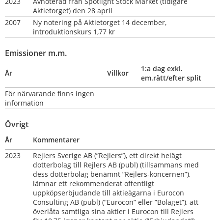
2023
Avnoterad från Spotlight Stock Market (tidigare 
Aktietorget) den 28 april
2007
Ny notering på Aktietorget 14 december, 
introduktionskurs 1,77 kr
Emissioner m.m.
1:a dag exkl. 
År
Villkor
em.rätt/efter split
För närvarande finns ingen 
information
Övrigt
År
Kommentarer
2023
Rejlers Sverige AB (”Rejlers”), ett direkt helägt 
dotterbolag till Rejlers AB (publ) (tillsammans med 
dess dotterbolag benämnt ”Rejlers-koncernen”), 
lämnar ett rekommenderat offentligt 
uppköpserbjudande till aktieägarna i Eurocon 
Consulting AB (publ) (”Eurocon” eller ”Bolaget”), att 
överlåta samtliga sina aktier i Eurocon till Rejlers 