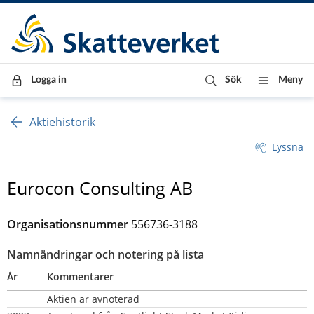
Till innehåll
Till navigationen
Till chattrobot
Logga in
Sök
Meny
Aktiehistorik
Lyssna
Eurocon Consulting AB
Organisationsnummer
556736-3188
Namnändringar och notering på lista
År
Kommentarer
Aktien är avnoterad