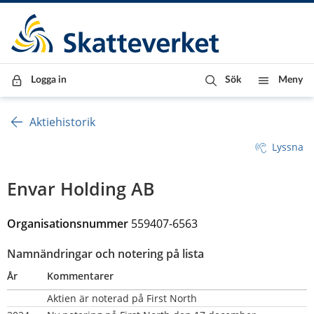
Till innehåll
Till navigationen
Till chattrobot
Logga in
Sök
Meny
Aktiehistorik
Lyssna
Envar Holding AB
Organisationsnummer 
559407-6563
Namnändringar och notering på lista
År
Kommentarer
Aktien är noterad på First North