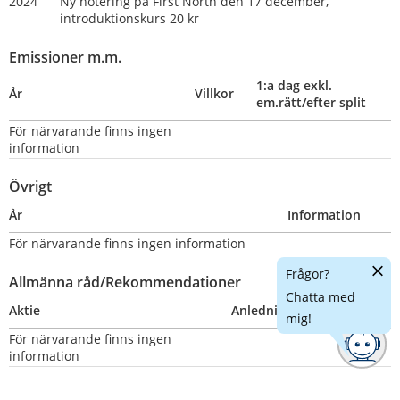
2024
Ny notering på First North den 17 december, 
introduktionskurs 20 kr
Emissioner m.m.
1:a dag exkl. 
År
Villkor
em.rätt/efter split
För närvarande finns ingen 
information
Övrigt
År
Information
För närvarande finns ingen information
Dölj
Frågor?
Allmänna råd/Rekommendationer
chatt
Chatta med
Aktie
Anledning
Nummer
mig!
För närvarande finns ingen 
information