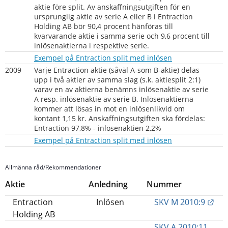
aktie före split. Av anskaffningsutgiften för en 
ursprunglig aktie av serie A eller B i Entraction 
Holding AB bör 90,4 procent hänföras till 
kvarvarande aktie i samma serie och 9,6 procent till 
inlösenaktierna i respektive serie.
pdf, 333 kB.
Exempel på Entraction split med inlösen
2009
Varje Entraction aktie (såväl A-som B-aktie) delas 
upp i två aktier av samma slag (s.k. aktiesplit 2:1) 
varav en av aktierna benämns inlösenaktie av serie 
A resp. inlösenaktie av serie B. Inlösenaktierna 
kommer att lösas in mot en inlösenlikvid om 
kontant 1,15 kr. Anskaffningsutgiften ska fördelas: 
Entraction 97,8% - inlösenaktien 2,2%
pdf, 137 kB.
Exempel på Entraction split med inlösen
Allmänna råd/Rekommendationer
Aktie
Anledning
Nummer
Län
Entraction
Inlösen
SKV M 2010:9
Holding AB
SKV A 2010:11