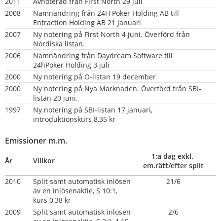
2011
Avnoterad från First North 29 juli
2008
Namnändring från 24H Poker Holding AB till 
Entraction Holding AB 21 januari
2007
Ny notering på First North 4 juni. Överförd från 
Nordiska listan.
2006
Namnändring från Daydream Software till 
24hPoker Holding 3 juli
2000
Ny notering på O-listan 19 december
2000
Ny notering på Nya Marknaden. Överförd från SBI-
listan 20 juni.
1997
Ny notering på SBI-listan 17 januari, 
introduktionskurs 8,35 kr
Emissioner m.m.
1:a dag exkl. 
År
Villkor
em.rätt/efter split
2010
Split samt automatisk inlösen 
21/6
av en inlösenaktie, S 10:1, 
kurs 0,38 kr
2009
Split samt automatisk inlösen 
2/6