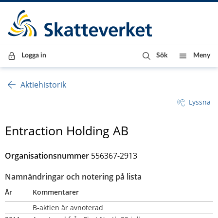
Till innehåll
Till navigationen
Till chattrobot
Logga in
Sök
Meny
Aktiehistorik
Lyssna
Entraction Holding AB
Organisationsnummer
556367-2913
Namnändringar och notering på lista
År
Kommentarer
B-aktien är avnoterad