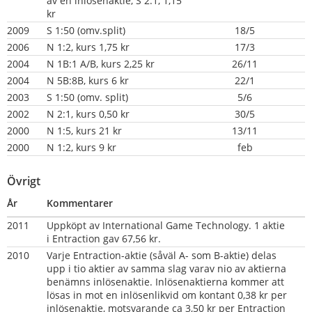
av en inlösenaktie, S 2:1, 1,15 
kr
2009
S 1:50 (omv.split)
18/5
2006
N 1:2, kurs 1,75 kr
17/3
2004
N 1B:1 A/B, kurs 2,25 kr
26/11
2004
N 5B:8B, kurs 6 kr
22/1
2003
S 1:50 (omv. split)
5/6
2002
N 2:1, kurs 0,50 kr
30/5
2000
N 1:5, kurs 21 kr
13/11
2000
N 1:2, kurs 9 kr
feb
Övrigt
År
Kommentarer
2011
Uppköpt av International Game Technology. 1 aktie 
i Entraction gav 67,56 kr.
2010
Varje Entraction-aktie (såväl A- som B-aktie) delas 
upp i tio aktier av samma slag varav nio av aktierna 
benämns inlösenaktie. Inlösenaktierna kommer att 
lösas in mot en inlösenlikvid om kontant 0,38 kr per 
inlösenaktie, motsvarande ca 3,50 kr per Entraction 