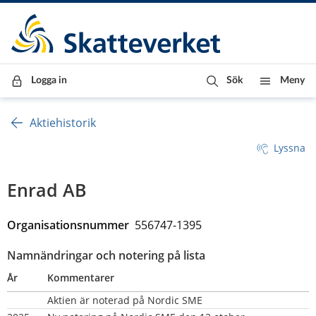
Till innehåll
Till navigationen
Till chattrobot
Logga in
Sök
Meny
Aktiehistorik
Lyssna
Enrad AB
Organisationsnummer  
556747-1395
Namnändringar och notering på lista
År
Kommentarer
Aktien är noterad på Nordic SME