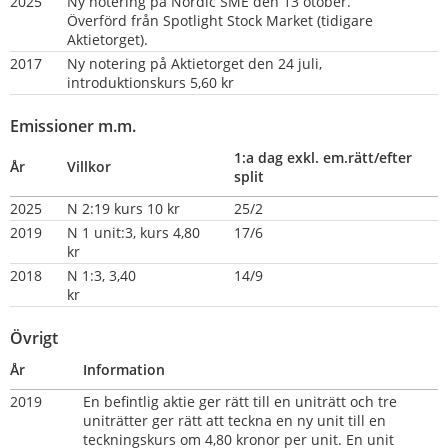
2025
Ny notering på Nordic SME den 13 otober. 
Överförd från Spotlight Stock Market (tidigare 
Aktietorget).
2017
Ny notering på Aktietorget den 24 juli, 
introduktionskurs 5,60 kr
Emissioner m.m.
1:a dag exkl. em.rätt/efter 
År
Villkor
split
2025
N 2:19 kurs 10 kr
25/2
2019
N 1 unit:3, kurs 4,80 
17/6
kr
2018
N 1:3, 3,40 
14/9
kr                     
Övrigt
År
Information
2019    
En befintlig aktie ger rätt till en uniträtt och tre 
uniträtter ger rätt att teckna en ny unit till en 
teckningskurs om 4,80 kronor per unit. En unit 