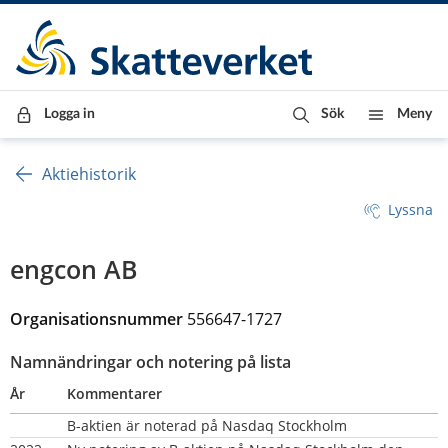
Till innehåll
Till navigationen
Till chattrobot
Logga in
Sök
Meny
Aktiehistorik
Lyssna
engcon AB
Organisationsnummer 
556647-1727
Namnändringar och notering på lista
År
Kommentarer
B-aktien är noterad på Nasdaq Stockholm