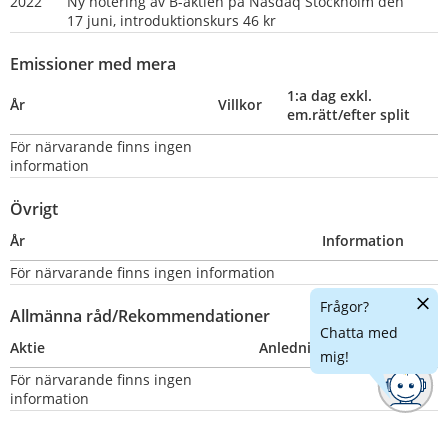
2022
Ny notering av B-aktien på Nasdaq Stockholm den 
17 juni, introduktionskurs 46 kr
Emissioner med mera
1:a dag exkl. 
År
Villkor
em.rätt/efter split
För närvarande finns ingen 
information
Övrigt
År
Information
För närvarande finns ingen information
Dölj
Frågor?
Allmänna råd/Rekommendationer
chatt
Chatta med
Aktie
Anledning
Nummer
mig!
För närvarande finns ingen 
information