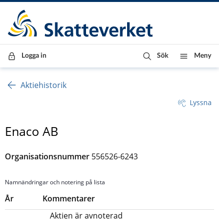
Till innehåll
Till navigationen
Till chattrobot
Logga in
Sök
Meny
Aktiehistorik
Lyssna
Enaco AB
Organisationsnummer
556526-6243
Namnändringar och notering på lista
År
Kommentarer
Aktien är avnoterad