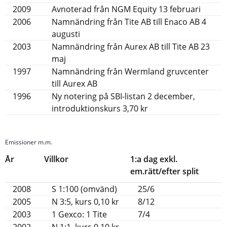
2009
Avnoterad från NGM Equity 13 februari
2006
Namnändring från Tite AB till Enaco AB 4
augusti
2003
Namnändring från Aurex AB till Tite AB 23
maj
1997
Namnändring från Wermland gruvcenter
till Aurex AB
1996
Ny notering på SBI-listan 2 december,
introduktionskurs 3,70 kr
Emissioner m.m.
År
Villkor
1:a dag exkl.
em.rätt/efter split
2008
S 1:100 (omvänd)
25/6
2005
N 3:5, kurs 0,10 kr
8/12
2003
1 Gexco: 1 Tite
7/4