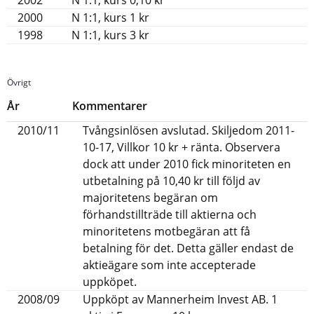
2002
N 1:1, kurs 0,10 kr
2000
N 1:1, kurs 1 kr
1998
N 1:1, kurs 3 kr
Övrigt
År
Kommentarer
2010/11
Tvångsinlösen avslutad. Skiljedom 2011-
10-17, Villkor 10 kr + ränta. Observera
dock att under 2010 fick minoriteten en
utbetalning på 10,40 kr till följd av
majoritetens begäran om
förhandstillträde till aktierna och
minoritetens motbegäran att få
betalning för det. Detta gäller endast de
aktieägare som inte accepterade
uppköpet.
2008/09
Uppköpt av Mannerheim Invest AB. 1