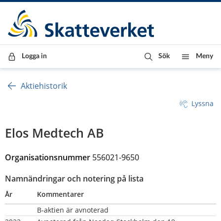
Till innehåll
Till navigationen
Till chattrobot
Logga in
Sök
Meny
Aktiehistorik
Lyssna
Elos Medtech AB
Organisationsnummer
556021-9650
Namnändringar och notering på lista
År
Kommentarer
B-aktien är avnoterad