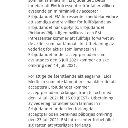
som har lämnats in i Erbjudandet. Detta 
innebär att EM Intressenter frånfaller villkoret 
avseende en miniminivå av accepter i 
Erbjudandet. EM Intressenter meddelar vidare 
att samtliga andra villkor för fullföljande av 
Erbjudandet har uppfyllts. Erbjudandet 
förklaras följaktligen ovillkorat och EM 
Intressenter kommer att fullfölja förvärvet av 
de aktier som har lämnats in. Utbetalning av 
vederlag för aktier som lämnats in i 
Erbjudandet under acceptperioden som 
avslutades den 5 juli 2021 kommer att ske 
omkring den 14 juli 2021.
För att ge de återstående aktieägarna i Elos 
Medtech som inte lämnat in sina aktier tid att 
acceptera Erbjudandet kommer 
acceptperioden förlängas fram till och med 
den 14 juli 2021 kl. 15.00 (CEST). Utbetalning 
av vederlag för aktier som lämnas in i 
Erbjudandet under den förlängda 
acceptperioden beräknas påbörjas omkring 
den 23 juli 2021. EM Intressenter förbehåller 
sig rätten att ytterligare förlänga 