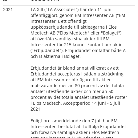
2021
TA XIII ("TA Associates") har den 11 juni 
offentliggjort, genom EM Intressenter AB ("EM 
Intressenter"), ett offentligt 
uppköpserbjudande till aktieägarna i Elos 
Medtech AB ("Elos Medtech" eller "Bolaget") 
att överlåta samtliga sina aktier till EM 
Intressenter för 215 kronor kontant per aktie 
("Erbjudandet"). Erbjudandet omfattar både A- 
och B-aktierna i Bolaget.
Erbjudandet är bland annat villkorat av att 
Erbjudandet accepteras i sådan utsträckning 
att EM Intressenter blir ägare till aktier 
motsvarande mer än 80 procent av det totala 
antalet utestående aktier och mer än 50 
procent av det totala antalet utestående röster 
i Elos Medtech. Acceptperiod 14 juni - 5 juli 
2021.
Enligt pressmeddelande den 7 juli har EM 
Intressenter  beslutat att fullfölja Erbjudandet 
och förvärva samtliga aktier i Elos Medtech 