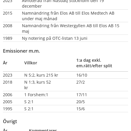
2023
Avnoterad från Nasdaq Stockholm den 19 
december
2015
Namnändring från Elos AB till Elos Medtech AB 
under maj månad
2008
Namnändring från Westergyllen AB till Elos AB 15 
maj
1989  
Ny notering på OTC-listan 13 juni
Emissioner m.m.
1:a dag exkl. 
År
Villkor
em.rätt/efter split
2023
N 5:2, kurs 215 kr
16/10
2018   
N 1:3, kurs 52 
27/2
kr                           
2006
1 Forshem:1
17/11
2005
S 2:1
20/5
1995    
S 2:1
15/6
Övrigt
År
Kommentarer