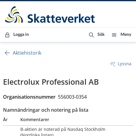
Till innehåll
Till navigationen
Till chattrobot
Logga in
Sök
Meny
Aktiehistorik
Lyssna
Electrolux Professional AB
Organisationsnummer  
556003-0354 
Namnändringar och notering på lista
År
Kommentarer
B-aktien är noterad på Nasdaq Stockholm 
(Nordiska listan)