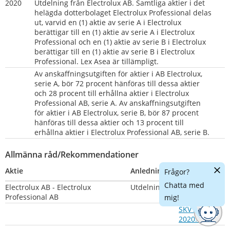
2020
Utdelning från Electrolux AB. Samtliga aktier i det 
helägda dotterbolaget Electrolux Professional delas 
ut, varvid en (1) aktie av serie A i Electrolux 
berättigar till en (1) aktie av serie A i Electrolux 
Professional och en (1) aktie av serie B i Electrolux 
berättigar till en (1) aktie av serie B i Electrolux 
Professional. Lex Asea är tillämpligt.
Av anskaffningsutgiften för aktier i AB Electrolux, 
serie A, bör 72 procent hänföras till dessa aktier 
och 28 procent till erhållna aktier i Electrolux 
Professional AB, serie A. Av anskaffningsutgiften 
för aktier i AB Electrolux, serie B, bör 87 procent 
hänföras till dessa aktier och 13 procent till 
erhållna aktier i Electrolux Professional AB, serie B.
Allmänna råd/Rekommendationer
Dölj
Aktie
Anledning
Nummer
Frågor?
chatt
Chatta med
Electrolux AB - Electrolux 
Utdelning
SKV M 
Länk 
Professional AB
2020:4
mig!
SKV A 
Länk 
2020:5