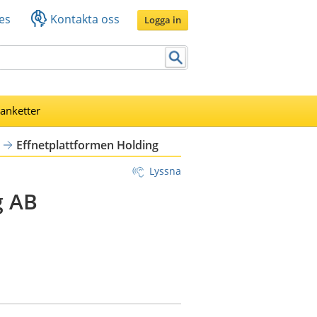
es
Kontakta oss
Logga in
lanketter
Effnetplattformen Holding
Lyssna
g AB