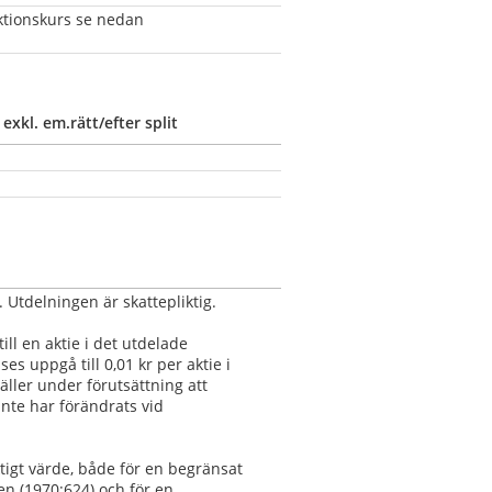
kurs se nedan                         
 exkl. em.rätt/efter split
 Utdelningen är skattepliktig.
ill en aktie i det utdelade 
s uppgå till 0,01 kr per aktie i 
ller under förutsättning att 
nte har förändrats vid 
igt värde, både för en begränsat 
n (1970:624) och för en 