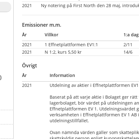
2021 
Ny notering på First North den 28 maj, introduktions
Emissioner m.m.
År
Villkor
1:a dag
2021
1 Effnetplattformen EV1:1
2/11
2021
N 1:2, kurs 5,50 kr
14/6
Övrigt
År
Information
)
2021
Utdelning av aktier i Effnetplattformen EV1.
Baserat på att varje aktie i Bolaget ger rätt t
lagerbolaget, bör värdet på utdelningen anse
Effnetplattformen EV 1. Utdelningsvärdet gä
verksamheten i Effnetplattformen EV 1 AB i
utdelningstillfället.
Ovan nämnda värden gäller som skatteplikt
skattskyldig person enligt kupongskattelage