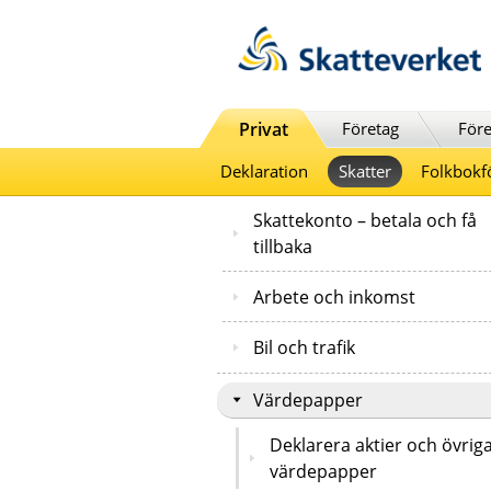
Till innehåll
Till navigationen
Till chattrobot
Privat
Företag
Före
Deklaration
Skatter
Folkbokf
Skattekonto – betala och få
tillbaka
Arbete och inkomst
Bil och trafik
Värdepapper
Deklarera aktier och övrig
värdepapper