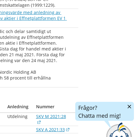
mstskattelagen (1999:1229).
ingsvärde med anledning av 
 aktier i Effnetplattformen EV 1 
c och delar samtidigt ut 
tdelning av Effnetplattformen 
en aktie i Effnetplattformen. 
Sista dag för handel med aktier i 
 den 21 maj 2021. Första dag för 
tdelning var den 24 maj 2021.
 Nordic Holding AB
h 58 procent till erhållna
Dölj
Anledning
Nummer
Frågor?
chatt
Chatta med mig!
Utdelning
SKV M 2021:28
Länk till annan webbplats.
Länk till annan webbplats.
SKV A 2021:33