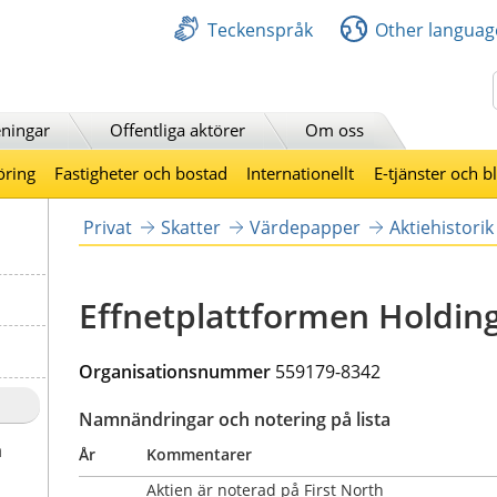
Teckenspråk
Other languag
Sök
ningar
Offentliga aktörer
Om oss
öring
Fastigheter och bostad
Internationellt
E-tjänster och b
Privat
Skatter
Värdepapper
Aktiehistorik
Effnetplattformen Holdin
Organisationsnummer 
559179-8342
Namnändringar och notering på lista
a
År
Kommentarer
Aktien är noterad på First North