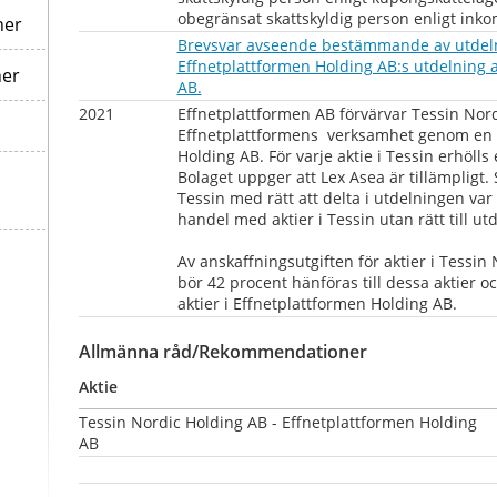
obegränsat skattskyldig person enligt inko
ner
Brevsvar avseende bestämmande av utdeln
Effnetplattformen Holding AB:s utdelning av
ner
pdf, 153 kB.
AB.
2021        
Effnetplattformen AB förvärvar Tessin Nordi
Effnetplattformens  verksamhet genom en u
Holding AB. För varje aktie i Tessin erhölls 
Bolaget uppger att Lex Asea är tillämpligt. 
Tessin med rätt att delta i utdelningen var
handel med aktier i Tessin utan rätt till u
Av anskaffningsutgiften för aktier i Tessin
bör 42 procent hänföras till dessa aktier oc
aktier i Effnetplattformen Holding AB.
Allmänna råd/Rekommendationer
Aktie
Tessin Nordic Holding AB - Effnetplattformen Holding 
AB