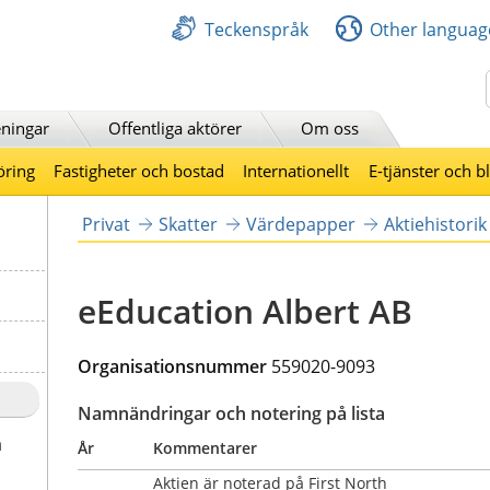
Teckenspråk
Other languag
Sök
ningar
Offentliga aktörer
Om oss
öring
Fastigheter och bostad
Internationellt
E-tjänster och b
Privat
Skatter
Värdepapper
Aktiehistorik
eEducation Albert AB
Organisationsnummer 
559020-9093
Namnändringar och notering på lista
a
År
Kommentarer
Aktien är noterad på First North