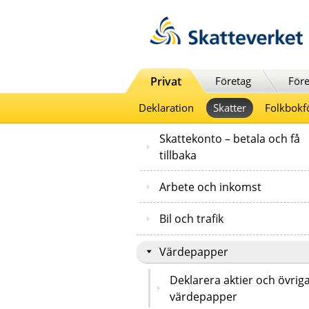
Till innehåll
Till navigationen
Till chattrobot
Privat
Företag
Före
Deklaration
Skatter
Folkbokf
Skattekonto – betala och få
tillbaka
Arbete och inkomst
Bil och trafik
Värdepapper
Deklarera aktier och övrig
värdepapper