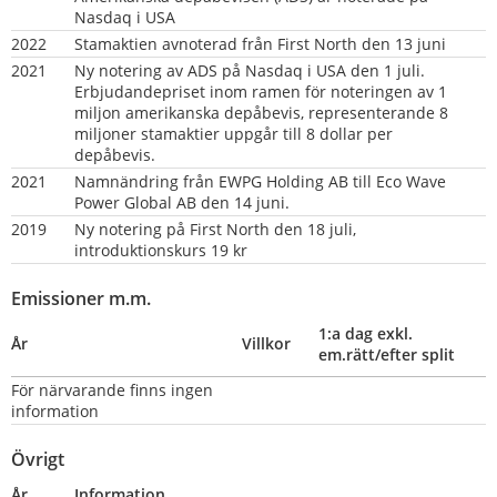
Nasdaq i USA
2022
Stamaktien avnoterad från First North den 13 juni
2021
Ny notering av ADS på Nasdaq i USA den 1 juli. 
Erbjudandepriset inom ramen för noteringen av 1 
miljon amerikanska depåbevis, representerande 8 
miljoner stamaktier uppgår till 8 dollar per 
depåbevis.
2021
Namnändring från EWPG Holding AB till Eco Wave 
Power Global AB den 14 juni.
2019
Ny notering på First North den 18 juli, 
introduktionskurs 19 kr
Emissioner m.m.
1:a dag exkl. 
År
Villkor
em.rätt/efter split
För närvarande finns ingen 
information
Övrigt
År
Information