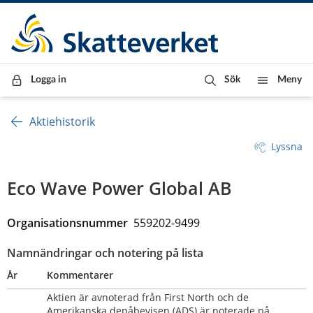
Till innehåll
Till navigationen
Till chattrobot
Logga in
Sök
Meny
Aktiehistorik
Lyssna
Eco Wave Power Global AB
Organisationsnummer  
559202-9499
Namnändringar och notering på lista
År
Kommentarer
Aktien är avnoterad från First North och de 
Amerikanska depåbevisen (ADS) är noterade på 