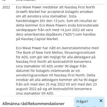
2022
Eco Wave Power meddelar att Nasdaq First North 
Growth Market har accepterat bolagets ansökan 
om att avnotera sina stamaktier. Sista 
handelsdagen blir den 13 juni. Som ett resultat av 
detta kommer Eco Wave Powers enda börsnoterade 
värdepapper från och med 14 juni 2022 att vara 
dess amerikanska depåbevis ("ADS") som handlas 
på Nasdaq Capital Market.
Eco Wave Power har nått en överenskommelse med 
The Bank of New York Mellon, förvaringsinstitutet 
för ADS, som gör det möjligt för alla aktieägare på 
Nasdaq First North att kostnadsfritt konvertera 
sina stamaktier till ADS under 90 dagar från 
datumet för bolagets inlämnande av sin 
avnoteringsansökan till Nasdaq First North. Detta 
innebär att alla aktieägare kommer att ha 90 dagar 
från och med den 25 maj 2022 till och med den 23 
augusti 2022 på sig att kostnadsfritt konvertera 
sina stamaktier till ADS.
Dölj
Frågor?
Allmänna råd/Rekommendationer
chatt