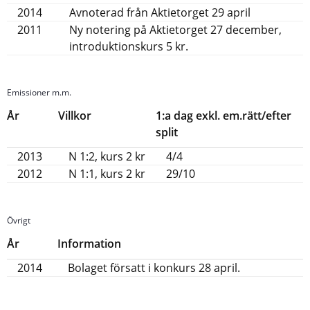
2014
Avnoterad från Aktietorget 29 april
2011
Ny notering på Aktietorget 27 december,
introduktionskurs 5 kr.
Emissioner m.m.
År
Villkor
1:a dag exkl. em.rätt/efter
split
2013
N 1:2, kurs 2 kr
4/4
2012
N 1:1, kurs 2 kr
29/10
Övrigt
År
Information
2014
Bolaget försatt i konkurs 28 april.