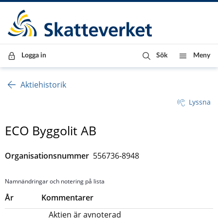
Till innehåll
Till navigationen
Till chattrobot
Logga in
Sök
Meny
Aktiehistorik
Lyssna
ECO Byggolit AB
Organisationsnummer
556736-8948
Namnändringar och notering på lista
År
Kommentarer
Aktien är avnoterad