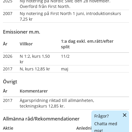
2025
Ny notering på Nordic SME den 28 november. 
Överförd från First North.
2007
Ny notering på First North 1 juni, introduktionskurs 
7,25 kr
Emissioner m.m.
1:a dag exkl. em.rätt/efter 
År
Villkor
split
2026
N 1:2, kurs 1,50 
11/2
kr
2017
N, kurs 12,85 kr
maj
Övrigt
År
Kommentarer
2017
Ägarspridning riktad till allmänheten, 
teckningskurs 12,85 kr.
Dölj
Frågor?
Allmänna råd/Rekommendationer
chatt
Chatta med
Aktie
Anledning
Nummer
mig!