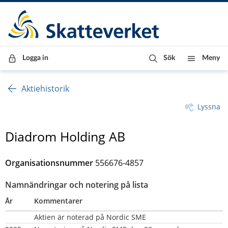
Till innehåll
Till navigationen
Till chattrobot
Logga in
Sök
Meny
Aktiehistorik
Lyssna
Diadrom Holding AB
Organisationsnummer 
556676-4857
Namnändringar och notering på lista
År
Kommentarer
Aktien är noterad på Nordic SME