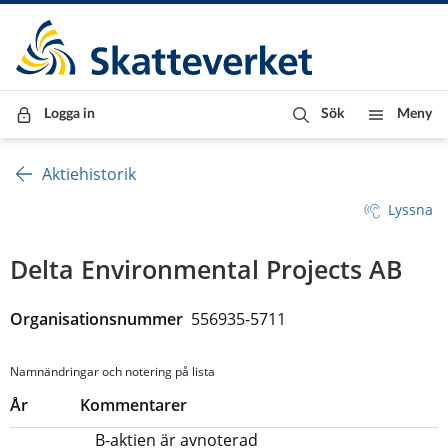
Till innehåll
Till navigationen
Till chattrobot
Logga in
Sök
Meny
Aktiehistorik
Lyssna
Delta Environmental Projects AB
Organisationsnummer  
556935-5711
Namnändringar och notering på lista
År
Kommentarer
B-aktien är avnoterad