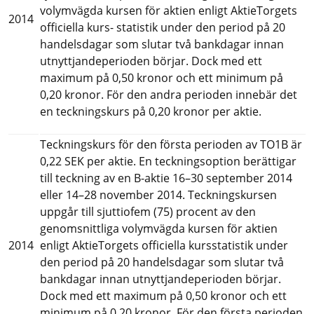
volymvägda kursen för aktien enligt AktieTorgets 
2014
officiella kurs- statistik under den period på 20 
handelsdagar som slutar två bankdagar innan 
utnyttjandeperioden börjar. Dock med ett 
maximum på 0,50 kronor och ett minimum på 
0,20 kronor. För den andra perioden innebär det 
en teckningskurs på 0,20 kronor per aktie.
Teckningskurs för den första perioden av TO1B är 
0,22 SEK per aktie. En teckningsoption berättigar 
till teckning av en B-aktie 16–30 september 2014 
eller 14–28 november 2014. Teckningskursen 
uppgår till sjuttiofem (75) procent av den 
genomsnittliga volymvägda kursen för aktien 
2014
enligt AktieTorgets officiella kursstatistik under 
den period på 20 handelsdagar som slutar två 
bankdagar innan utnyttjandeperioden börjar. 
Dock med ett maximum på 0,50 kronor och ett 
minimum på 0,20 kronor. För den första perioden 