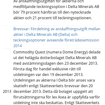
Av anskaffningsutgiften för aktierna och 
medföljande teckningsoption i Delta Minerals AB 
bör 79 procent hänföras till den nytecknade 
aktien och 21 procent till teckningsoptionen.
Brevsvar: Fördelning av anskaffningsutgift mellan 
aktier i Delta Minerals AB (Delta) och 
teckningsoptioner avseende företrädesemission 
pdf, 114 kB.
2014
Commodity Quest (numera Dome Energy) delade 
ut det helägda dotterbolaget Delta Minerals AB 
med avstämningsdagen den 23 december 2013. 
Första dag för handel exklusive rätt till 
utdelningen var den 19 december 2013. 
Utdelningen av aktierna I Delta bör anses vara 
skattefri enligt Skatteverkets brevsvar den 20 
2013
december 2013. Detta då bolaget uppgett att 
förutsättningarna för lex Asea är uppfyllda varför 
utdelning inte ska beskattas. Enligt Skatteverkets 