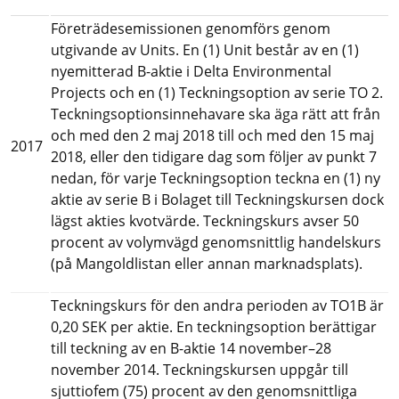
Företrädesemissionen genomförs genom 
utgivande av Units. En (1) Unit består av en (1) 
nyemitterad B-aktie i Delta Environmental 
Projects och en (1) Teckningsoption av serie TO 2. 
Teckningsoptionsinnehavare ska äga rätt att från 
och med den 2 maj 2018 till och med den 15 maj 
2017
2018, eller den tidigare dag som följer av punkt 7 
nedan, för varje Teckningsoption teckna en (1) ny 
aktie av serie B i Bolaget till Teckningskursen dock 
lägst akties kvotvärde. Teckningskurs avser 50 
procent av volymvägd genomsnittlig handelskurs 
(på Mangoldlistan eller annan marknadsplats).
Teckningskurs för den andra perioden av TO1B är 
0,20 SEK per aktie. En teckningsoption berättigar 
till teckning av en B-aktie 14 november–28 
november 2014. Teckningskursen uppgår till 
sjuttiofem (75) procent av den genomsnittliga 