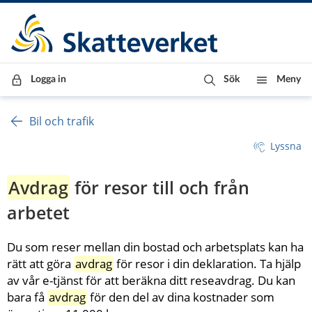
Till innehåll
Till navigationen
Till chattrobot
Logga in
Sök
Meny
Bil och trafik
Lyssna
Avdrag
 för resor till och från 
arbetet 
Du som reser mellan din bostad och arbetsplats kan ha 
rätt att göra 
avdrag
 för resor i din deklaration. Ta hjälp 
av vår e-tjänst för att beräkna ditt reseavdrag. Du kan 
bara få 
avdrag
 för den del av dina kostnader som 