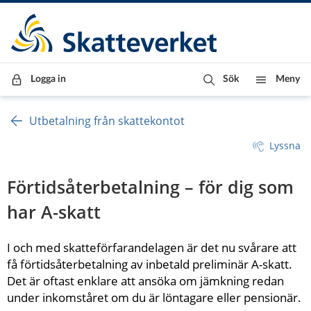
Till innehåll
Till navigationen
Till chattrobot
Logga in
Sök
Meny
Utbetalning från skattekontot
Lyssna
Förtidsåterbetalning – för dig som 
har A-skatt
I och med skatteförfarandelagen är det nu svårare att 
få förtidsåterbetalning av inbetald preliminär A-skatt. 
Det är oftast enklare att ansöka om jämkning redan 
under inkomståret om du är löntagare eller pensionär.