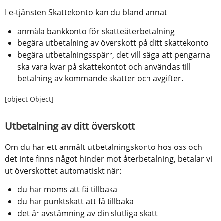
I e-tjänsten Skattekonto kan du bland annat
anmäla bankkonto för skatteåterbetalning
begära utbetalning av överskott på ditt skattekonto
begära utbetalningsspärr, det vill säga att pengarna 
ska vara kvar på skattekontot och användas till 
betalning av kommande skatter och avgifter.
[object Object]
Utbetalning av ditt överskott
Om du har ett anmält utbetalningskonto hos oss och 
det inte finns något hinder mot återbetalning, betalar vi 
ut överskottet automatiskt när:
du har moms att få tillbaka
du har punktskatt att få tillbaka
det är avstämning av din slutliga skatt