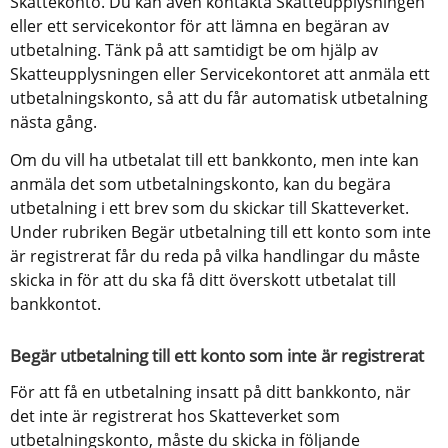
Skattekonto. Du kan även kontakta Skatteupplysningen 
eller ett servicekontor för att lämna en begäran av 
utbetalning. Tänk på att samtidigt be om hjälp av 
Skatteupplysningen eller Servicekontoret att anmäla ett 
utbetalningskonto, så att du får automatisk utbetalning 
nästa gång.
Om du vill ha utbetalat till ett bankkonto, men inte kan 
anmäla det som utbetalningskonto, kan du begära 
utbetalning i ett brev som du skickar till Skatteverket. 
Under rubriken Begär utbetalning till ett konto som inte 
är registrerat får du reda på vilka handlingar du måste 
skicka in för att du ska få ditt överskott utbetalat till 
bankkontot.
Begär utbetalning till ett konto som inte är registrerat
För att få en utbetalning insatt på ditt bankkonto, när 
det inte är registrerat hos Skatteverket som 
utbetalningskonto, måste du skicka in följande 