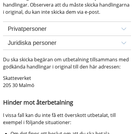
handlingar. Observera att du måste skicka handlingarna 
i original, du kan inte skicka dem via e-post.
Privatpersoner
Juridiska personer
Du ska skicka begäran om utbetalning tillsammans med 
godkända handlingar i original till den här adressen:
Skatteverket
205 30 Malmö
Hinder mot återbetalning
I vissa fall kan du inte få ett överskott utbetalat, till 
exempel i följande situationer:
Om det finns ett beslut om att du ska betala 