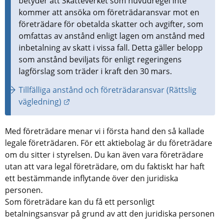
betyder att Skatteverket som huvudregel inte 
kommer att ansöka om företrädaransvar mot en 
företrädare för obetalda skatter och avgifter, som 
omfattas av anstånd enligt lagen om anstånd med 
inbetalning av skatt i vissa fall. Detta gäller belopp 
som anstånd beviljats för enligt regeringens 
lagförslag som träder i kraft den 30 mars.
Tillfälliga anstånd och företrädaransvar (Rättslig 
Länk till annan webbplats.
vägledning)
Med företrädare menar vi i första hand den så kallade 
legale företrädaren. För ett aktiebolag är du företrädare 
om du sitter i styrelsen. Du kan även vara företrädare 
utan att vara legal företrädare, om du faktiskt har haft 
ett bestämmande inflytande över den juridiska 
personen.
Som företrädare kan du få ett personligt 
betalningsansvar på grund av att den juridiska personen