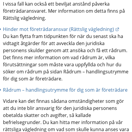
I vissa fall kan också ett beviljat anstånd påverka 
företrädaransvaret. Mer information om detta finns på 
Rättslig vägledning.
Länk 
Hinder mot företrädaransvar (Rättslig vägledning)
Du kan flytta fram tidpunkten för när du senast ska ha 
vidtagit åtgärder för att avveckla den juridiska 
personens skulder genom att ansöka och få ett rådrum. 
Det finns mer information om vad rådrum är, vilka 
förutsättningar som måste vara uppfyllda och hur du 
söker om rådrum på sidan Rådrum – handlingsutrymme 
för dig som är företrädare.
Rådrum – handlingsutrymme för dig som är företrädare
Vidare kan det finnas sådana omständigheter som gör 
att du inte blir ansvarig för den juridiska personens 
obetalda skatter och avgifter, så kallade 
befrielsegrunder. Du kan hitta mer information på vår 
rättsliga vägledning om vad som skulle kunna anses vara 