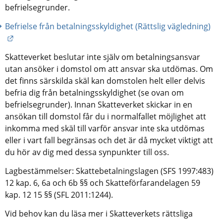
befrielsegrunder.
Befrielse från betalningsskyldighet (Rättslig vägledning)
Länk till annan webbplats.
Skatteverket beslutar inte själv om betalningsansvar 
utan ansöker i domstol om att ansvar ska utdömas. Om 
det finns särskilda skäl kan domstolen helt eller delvis 
befria dig från betalningsskyldighet (se ovan om 
befrielsegrunder). Innan Skatteverket skickar in en 
ansökan till domstol får du i normalfallet möjlighet att 
inkomma med skäl till varför ansvar inte ska utdömas 
eller i vart fall begränsas och det är då mycket viktigt att 
du hör av dig med dessa synpunkter till oss.
Lagbestämmelser: Skattebetalningslagen (SFS 1997:483) 
12 kap. 6, 6a och 6b §§ och Skatteförfarandelagen 59 
kap. 12 15 §§ (SFL 2011:1244).
Vid behov kan du läsa mer i Skatteverkets rättsliga 