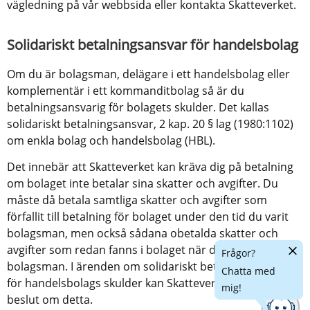
vägledning på vår webbsida eller kontakta Skatteverket.
Solidariskt betalningsansvar för handelsbolag
Om du är bolagsman, delägare i ett handelsbolag eller 
komplementär i ett kommanditbolag så är du 
betalningsansvarig för bolagets skulder. Det kallas 
solidariskt betalningsansvar, 2 kap. 20 § lag (1980:1102) 
om enkla bolag och handelsbolag (HBL).
Det innebär att Skatteverket kan kräva dig på betalning 
om bolaget inte betalar sina skatter och avgifter. Du 
måste då betala samtliga skatter och avgifter som 
förfallit till betalning för bolaget under den tid du varit 
bolagsman, men också sådana obetalda skatter och 
Dölj
avgifter som redan fanns i bolaget när du blev 
Frågor?
chatt
bolagsman. I ärenden om solidariskt betalningsansvar 
Chatta med
för handelsbolags skulder kan Skatteverket själva fatta 
mig!
beslut om detta. 