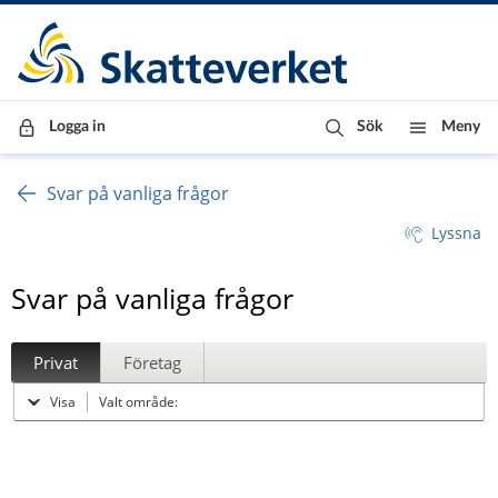
Till innehåll
Till navigationen
Till chattrobot
Logga in
Sök
Meny
Svar på vanliga frågor
Lyssna
Svar på vanliga frågor
Privat
Företag
Visa
Valt område: